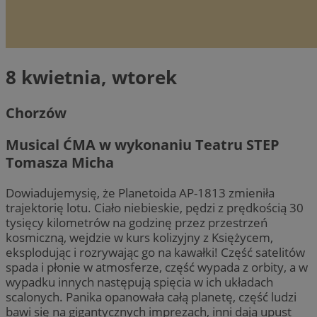
8 kwietnia, wtorek
Chorzów
Musical ĆMA w wykonaniu Teatru STEP
Tomasza Micha
Dowiadujemysię, że Planetoida AP-1813 zmieniła
trajektorię lotu. Ciało niebieskie, pędzi z prędkością 30
tysięcy kilometrów na godzinę przez przestrzeń
kosmiczną, wejdzie w kurs kolizyjny z Księżycem,
eksplodując i rozrywając go na kawałki! Część satelitów
spada i płonie w atmosferze, część wypada z orbity, a w
wypadku innych następują spięcia w ich układach
scalonych. Panika opanowała całą planetę, część ludzi
bawi się na gigantycznych imprezach, inni dają upust