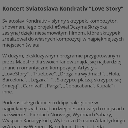
Koncert Sviatoslava Kondrativ “Love Story”
Sviatoslav Kondrativ – słynny skrzypek, kompozytor,
showman. Jego projekt #ŚwiatOczymaSkrzypka
zasłynął dzięki niesamowitym filmom, które skrzypek
zrealizował do własnych kompozycji w najpiękniejszych
miejscach świata.
W dużym, ekskluzywnym programie przygotowanym
przez Maestro dla swoich fanów znajdą się najbardziej
znane i romantyczne kompozycje Artysty –
„LoveStory”, „TrueLove”, „Droga na wydmach”, „Hola,
Barcelona”, „Legzira”. ”, „Skrzypce płaczą, skrzypce się
śmieją”, „Carnival”, „Parga”, „Copacabana”, Kupala” i
inne.
Podczas całego koncertu klipy nakręcone w
najpiękniejszych i najbardziej niesamowitych miejscach
na świecie – Fiordach Norwegii, Wydmach Sahary,
Wyspach Kanaryjskich, Wybrzeżu Oceanu Atlantyckiego
w Afryce, w Wenecji, Barcelonie, Grecji – będą