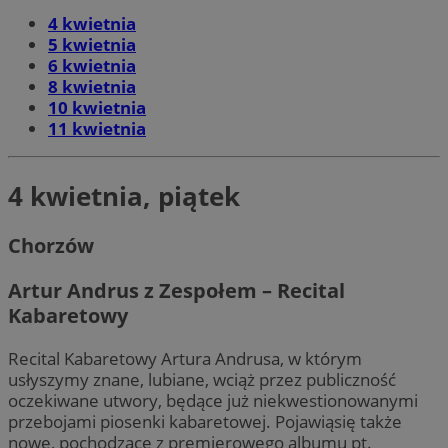
4 kwietnia
5 kwietnia
6 kwietnia
8 kwietnia
10 kwietnia
11 kwietnia
4 kwietnia, piątek
Chorzów
Artur Andrus z Zespołem – Recital
Kabaretowy
Recital Kabaretowy Artura Andrusa, w którym
usłyszymy znane, lubiane, wciąż przez publiczność
oczekiwane utwory, będące już niekwestionowanymi
przebojami piosenki kabaretowej. Pojawiąsię także
nowe, pochodzące z premierowego albumu pt.