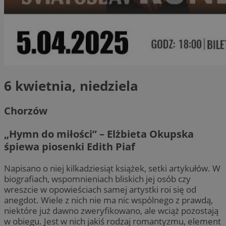
6 kwietnia, niedziela
Chorzów
„Hymn do miłości” – Elżbieta Okupska
śpiewa piosenki Edith Piaf
Napisano o niej kilkadziesiąt książek, setki artykułów. W
biografiach, wspomnieniach bliskich jej osób czy
wreszcie w opowieściach samej artystki roi się od
anegdot. Wiele z nich nie ma nic wspólnego z prawdą,
niektóre już dawno zweryfikowano, ale wciąż pozostają
w obiegu. Jest w nich jakiś rodzaj romantyzmu, element