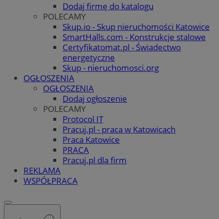
Dodaj firmę do katalogu
POLECAMY
Skup.io - Skup nieruchomości Katowice
SmartHalls.com - Konstrukcje stalowe
Certyfikatomat.pl - Świadectwo
energetyczne
Skup - nieruchomosci.org
OGŁOSZENIA
OGŁOSZENIA
Dodaj ogłoszenie
POLECAMY
Protocol IT
Pracuj.pl - praca w Katowicach
Praca Katowice
PRACA
Pracuj.pl dla firm
REKLAMA
WSPÓŁPRACA