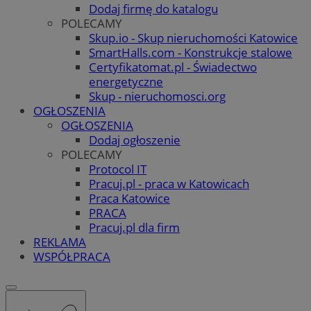
Dodaj firmę do katalogu
POLECAMY
Skup.io - Skup nieruchomości Katowice
SmartHalls.com - Konstrukcje stalowe
Certyfikatomat.pl - Świadectwo
energetyczne
Skup - nieruchomosci.org
OGŁOSZENIA
OGŁOSZENIA
Dodaj ogłoszenie
POLECAMY
Protocol IT
Pracuj.pl - praca w Katowicach
Praca Katowice
PRACA
Pracuj.pl dla firm
REKLAMA
WSPÓŁPRACA