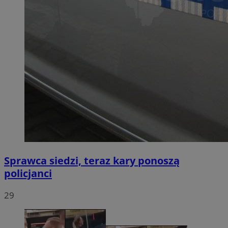
Sprawca siedzi, teraz kary ponoszą
policjanci
29