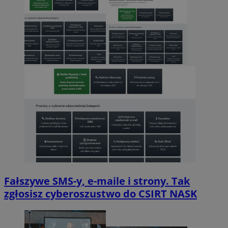
Fałszywe SMS-y, e-maile i strony. Tak
zgłosisz cyberoszustwo do CSIRT NASK