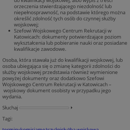
do kwalifikacji wojskowej, albo wypis z treści
orzeczenia stwierdzającego niezdolność lub
niepełnosprawność, na podstawie którego można
określić zdolność tych osób do czynnej służby
wojskowej;
Szefowi Wojskowego Centrum Rekrutacji w
Katowicach: dokumenty potwierdzające poziom
wykształcenia lub pobieranie nauki oraz posiadane
kwalifikacje zawodowe.
Osoba, która stawała już do kwalifikacji wojskowej, lub
osoba ubiegająca się o zmianę kategorii zdolności do
służby wojskowej przedstawia również wymienione
powyżej dokumenty oraz dodatkowo Szefowi
Wojskowego Centrum Rekrutacji w Katowicach –
wojskowy dokument osobisty w przypadku jego
wydania.
Słuchaj
⏵︎
Tagi:
terminy
komisja
mężczyźni
służba wojskowa