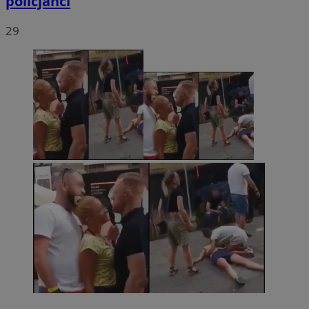
policjanci
29