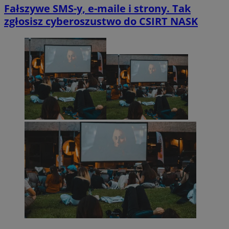
Fałszywe SMS-y, e-maile i strony. Tak
zgłosisz cyberoszustwo do CSIRT NASK