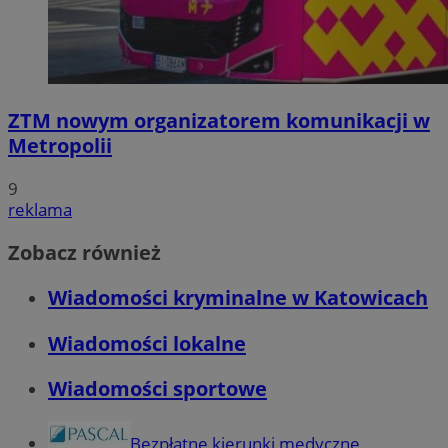
ZTM nowym organizatorem komunikacji w
Metropolii
9
reklama
Zobacz również
Wiadomości kryminalne w Katowicach
Wiadomości lokalne
Wiadomości sportowe
Bezpłatne kierunki medyczne