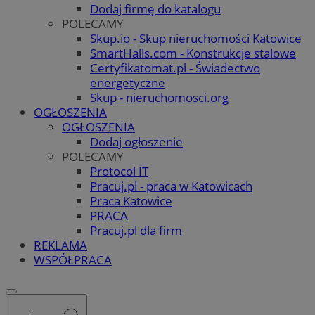
Dodaj firmę do katalogu
POLECAMY
Skup.io - Skup nieruchomości Katowice
SmartHalls.com - Konstrukcje stalowe
Certyfikatomat.pl - Świadectwo
energetyczne
Skup - nieruchomosci.org
OGŁOSZENIA
OGŁOSZENIA
Dodaj ogłoszenie
POLECAMY
Protocol IT
Pracuj.pl - praca w Katowicach
Praca Katowice
PRACA
Pracuj.pl dla firm
REKLAMA
WSPÓŁPRACA