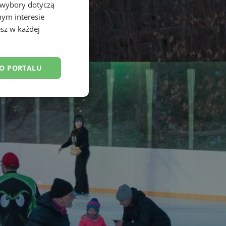
 wybory dotyczą
nym interesie
sz w każdej
DO PORTALU
esklasyfikowane
ane
owanie użytkownika i
j.