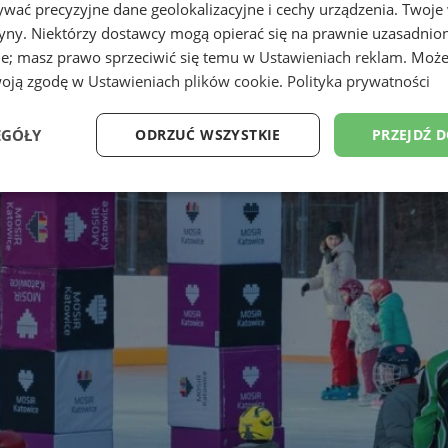
wać precyzyjne dane geolokalizacyjne i cechy urządzenia. Twoje
tryny. Niektórzy dostawcy mogą opierać się na prawnie uzasadnio
ie; masz prawo sprzeciwić się temu w
Ustawieniach reklam
. Może
woją zgodę w
Ustawieniach plików cookie
.
Polityka prywatności
EGÓŁY
ODRZUĆ WSZYSTKIE
PRZEJDŹ 
Wydajność
Targetowanie
Funkcjonalność
Ni
ezbędne
Wydajność
Targetowanie
Funkcjonalność
Niesklasyfikow
ie umożliwiają korzystanie z podstawowych funkcji strony internetowej, takich jak log
Bez niezbędnych plików cookie nie można prawidłowo korzystać ze strony internetowe
Provider
/
Okres
Opis
Domena
przechowywania