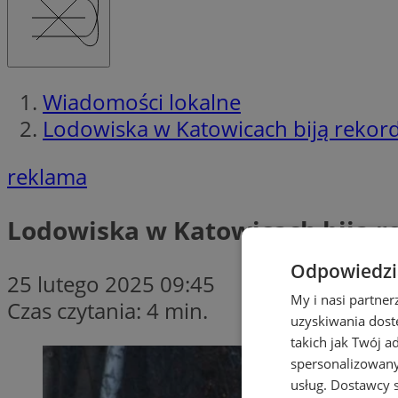
Wiadomości lokalne
Lodowiska w Katowicach biją rekord
reklama
Lodowiska w Katowicach biją r
Odpowiedzia
25 lutego 2025 09:45
My i nasi partne
Czas czytania: 4 min.
uzyskiwania dost
takich jak Twój a
spersonalizowanyc
usług.
Dostawcy s