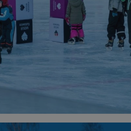
mojekatowice.pl
1 rok
Ten plik cookie przechowuje identy
mojekatowice.pl
1 rok
Ten plik cookie przechowuje identy
mojekatowice.pl
1 rok
Ten plik cookie przechowuje identy
29 minut 56
Ten plik cookie służy do rozróżnia
Cloudflare Inc.
sekund
Jest to korzystne dla strony inte
.temu.com
umożliwia tworzenie ważnych rap
korzystania z jej witryny interneto
METADATA
5 miesięcy 4
Ten plik cookie przechowuje info
YouTube
tygodnie
użytkownika oraz jego preferencj
.youtube.com
prywatności podczas korzystania z
wybory dotyczące polityki prywat
zgody, zapewniając ich przestrzeg
wizytach. Dzięki temu użytkowni
konfigurować swoich preferencji,
i zgodność z regulacjami ochrony
29 minut 53
Ten plik cookie służy do rozróżnia
Cloudflare Inc.
Google Privacy Policy
sekundy
Jest to korzystne dla strony inte
.twitter.com
umożliwia tworzenie ważnych rap
korzystania z jej witryny interneto
nt
4 tygodnie 2 dni
Ten plik cookie jest używany prze
CookieScript
Script.com do zapamiętywania pre
mojekatowice.pl
dotyczących zgody użytkownika na 
to konieczne, aby baner cookie C
działał poprawnie.