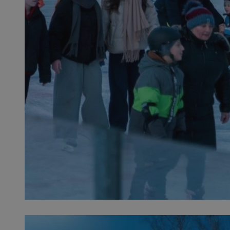
SessID
QeSessID
MvSessID
__cf_bm
VISITOR_PRIVACY_
__cf_bm
CookieScriptConse