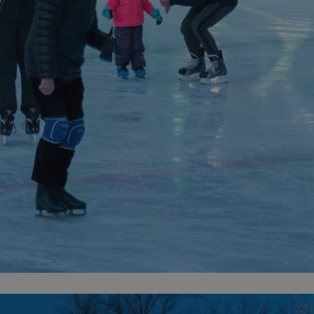
fikator sesji.
fikator sesji.
fikator sesji.
nia ludzi i botów.
rnetowej, ponieważ
ortów na temat
wej.
rmacje o zgodzie
ach dotyczących
 witryny. Rejestruje
ności i ustawień
anie w kolejnych
k nie musi ponownie
 co zwiększa wygodę
 danych.
nia ludzi i botów.
rnetowej, ponieważ
ortów na temat
wej.
z usługę Cookie-
ferencji
pliki cookie. Jest
ookie-Script.com