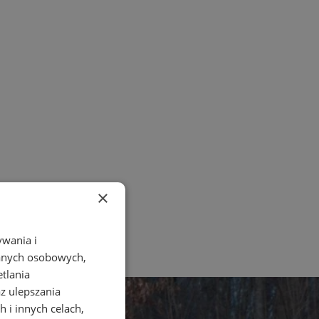
×
ywania i
danych osobowych,
etlania
az ulepszania
 i innych celach,