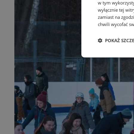
w tym wykorzysty
wyłącznie tej wi
zamiast na zgodz
chwili wycofać s
POKAŻ SZCZ
Niezbędne
Ni
Niezbędne pliki cook
zarządzanie kontem. 
Nazwa