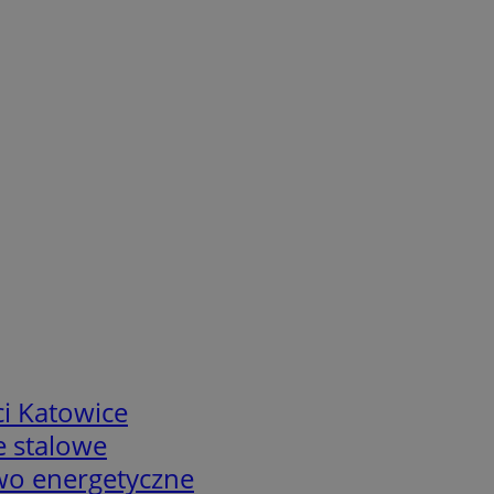
i Katowice
e stalowe
two energetyczne