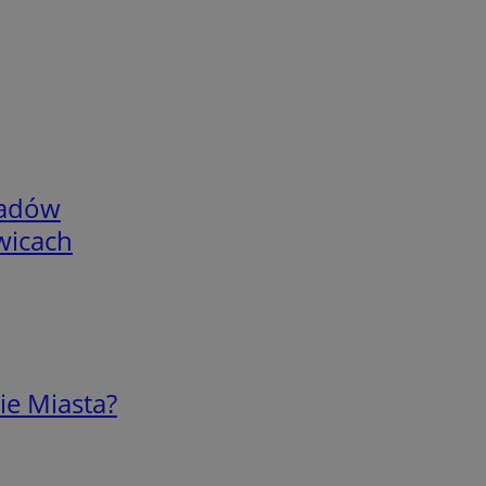
adów
wicach
ie Miasta?