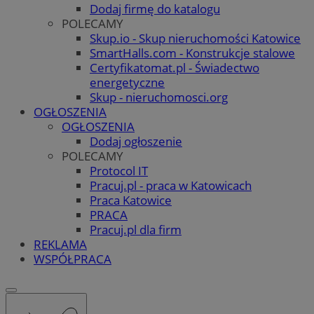
Dodaj firmę do katalogu
POLECAMY
Skup.io - Skup nieruchomości Katowice
SmartHalls.com - Konstrukcje stalowe
Certyfikatomat.pl - Świadectwo
energetyczne
Skup - nieruchomosci.org
OGŁOSZENIA
OGŁOSZENIA
Dodaj ogłoszenie
POLECAMY
Protocol IT
Pracuj.pl - praca w Katowicach
Praca Katowice
PRACA
Pracuj.pl dla firm
REKLAMA
WSPÓŁPRACA