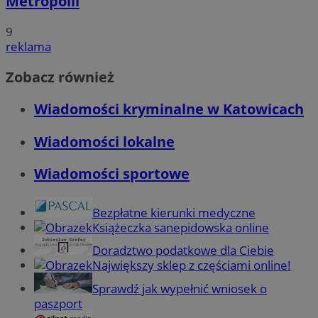
Metropolii
9
reklama
Zobacz również
Wiadomości kryminalne w Katowicach
Wiadomości lokalne
Wiadomości sportowe
Bezpłatne kierunki medyczne
Książeczka sanepidowska online
Doradztwo podatkowe dla Ciebie
Największy sklep z częściami online!
Sprawdź jak wypełnić wniosek o
paszport