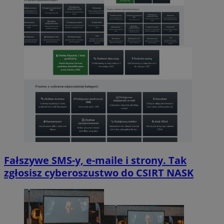
Fałszywe SMS-y, e-maile i strony. Tak
zgłosisz cyberoszustwo do CSIRT NASK