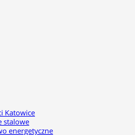
i Katowice
e stalowe
two energetyczne