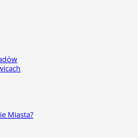
adów
wicach
ie Miasta?