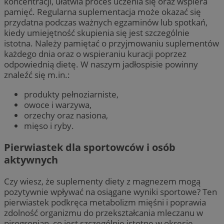
koncentracji, ułatwia proces uczenia się oraz wspiera
pamięć. Regularna suplementacja może okazać się
przydatna podczas ważnych egzaminów lub spotkań,
kiedy umiejętność skupienia się jest szczególnie
istotna. Należy pamiętać o przyjmowaniu suplementów
każdego dnia oraz o wspieraniu kuracji poprzez
odpowiednią dietę. W naszym jadłospisie powinny
znaleźć się m.in.:
produkty pełnoziarniste,
owoce i warzywa,
orzechy oraz nasiona,
mięso i ryby.
Pierwiastek dla sportowców i osób
aktywnych
Czy wiesz, że suplementy diety z magnezem mogą
pozytywnie wpływać na osiągane wyniki sportowe? Ten
pierwiastek podkręca metabolizm mięśni i poprawia
zdolność organizmu do przekształcania mleczanu w
pirogronian, co jest szczególnie istotne w okresie