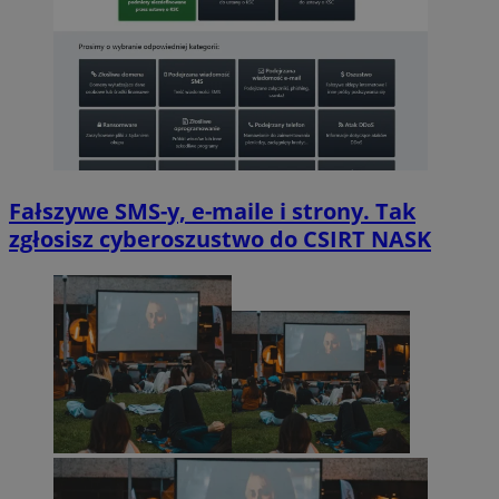
Fałszywe SMS-y, e-maile i strony. Tak
zgłosisz cyberoszustwo do CSIRT NASK