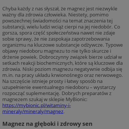
Chyba każdy z nas słyszał, że magnez jest niezwykle
ważny dla zdrowia człowieka. Niestety, pomimo
powszechnej świadomości na temat znaczenia tej
substancji, wielu ludzi wciąż cierpi na jej niedobór. Co
gorsza, spora część społeczeństwa nawet nie zdaje
sobie sprawy, że nie zaspokaja zapotrzebowania
organizmu na kluczowe substancje odżywcze. Typowe
objawy niedoboru magnezu to nie tylko skurcze i
drżenie powiek. Dobroczynny związek bierze udział w
setkach reakcji biochemicznych, które są kluczowe dla
zdrowia. Niski poziom magnezu negatywnie odbija się
m.in. na pracy układu krwionośnego oraz nerwowego.
Na szczęście istnieje prosty i łatwy sposób na
uzupełnienie ewentualnego niedoboru – wystarczy
rozpocząć suplementację. Dobrych preparatów z
magnezem szukaj w sklepie MyBionic:
https://mybionic.pl/witaminy-i-
mineraly/mineraly/magnez
.
Magnez na głęboki i zdrowy sen