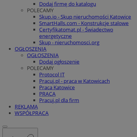
Dodaj firmę do katalogu
POLECAMY
Skup.io - Skup nieruchomości Katowice
SmartHalls.com - Konstrukcje stalowe
Certyfikatomat.pl - Świadectwo
energetyczne
Skup - nieruchomosci.org
OGŁOSZENIA
OGŁOSZENIA
Dodaj ogłoszenie
POLECAMY
Protocol IT
Pracuj.pl - praca w Katowicach
Praca Katowice
PRACA
Pracuj.pl dla firm
REKLAMA
WSPÓŁPRACA