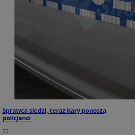
Sprawca siedzi, teraz kary ponoszą
policjanci
29