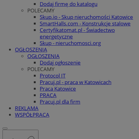
Dodaj firmę do katalogu
POLECAMY
Skup.io - Skup nieruchomości Katowice
SmartHalls.com - Konstrukcje stalowe
Certyfikatomat.pl - Świadectwo
energetyczne
Skup - nieruchomosci.org
OGŁOSZENIA
OGŁOSZENIA
Dodaj ogłoszenie
POLECAMY
Protocol IT
Pracuj.pl - praca w Katowicach
Praca Katowice
PRACA
Pracuj.pl dla firm
REKLAMA
WSPÓŁPRACA