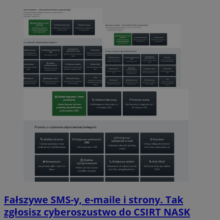
Fałszywe SMS-y, e-maile i strony. Tak
zgłosisz cyberoszustwo do CSIRT NASK