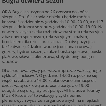
Bugla otwiera sezon
ORW Bugla jest czynna od 26 czerwca do końca
sierpnia. Do 16 sierpnia z obiektu będzie można
korzystać codziennie w godzinach 10.00–20.00, a od 17
sierpnia do końca sezonu w godzinach 10.00–19.00. Na
odwiedzających czeka rozbudowana strefa rekreacyjna
z basenem sportowym, rekreacyjnym i małym,
brodzikiem dla dzieci oraz jacuzzi. Do dyspozycji są
także dwie zjeżdżalnie wodne (rodzinna i rurowa),
gejzery, hydromasaże, a także boiska sportowe, boisko
plażowe, siłownia plenerowa, stoły do ping-ponga i
szachów.
Otwarciu towarzyszy pierwsza impreza z wakacyjnego
cyklu „All Inclusive”. O godzinie 14.00 rozpocznie się
wspólna zabawa, o 16.00 zaplanowano animacje dla
dzieci, watę cukrową oraz piana party, a o 19.00
odbędzie się drugi wyrzut piany. „All Inclusive Tour by
MOSiR Katowice” to wakacyjny cykl siedmiu
plenerowych wydarzeń organizowanych na miejskich
plażach, kąpieliskach i terenach rekreacyjnych, pełnych