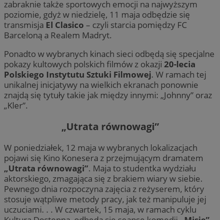
zabraknie także sportowych emocji na najwyższym
poziomie, gdyż w niedzielę, 11 maja odbędzie się
transmisja
El Clasico
– czyli starcia pomiędzy FC
Barceloną a Realem Madryt.
Ponadto w wybranych kinach sieci odbędą się specjalne
pokazy kultowych polskich filmów z okazji
20-lecia
Polskiego Instytutu Sztuki Filmowej
. W ramach tej
unikalnej inicjatywy na wielkich ekranach ponownie
znajdą się tytuły takie jak między innymi: „Johnny” oraz
„Kler”.
„Utrata równowagi”
W poniedziałek, 12 maja w wybranych lokalizacjach
pojawi się Kino Konesera z przejmującym dramatem
„Utrata równowagi”
. Maja to studentka wydziału
aktorskiego, zmagająca się z brakiem wiary w siebie.
Pewnego dnia rozpoczyna zajęcia z reżyserem, który
stosuje wątpliwe metody pracy, jak też manipuluje jej
uczuciami. . . W czwartek, 15 maja, w ramach cyklu
Kultura Dostępna, odbędą się seanse komedii
„Misie”