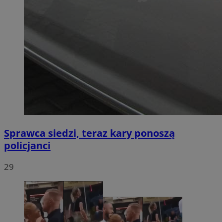
Sprawca siedzi, teraz kary ponoszą
policjanci
29