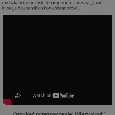
mieszkańcom inkaskiego imperium zaczyna grozić
inwazja hiszpańskich konkwistadorów. . .
„Oszukać przeznaczenie: Więzy krwi”