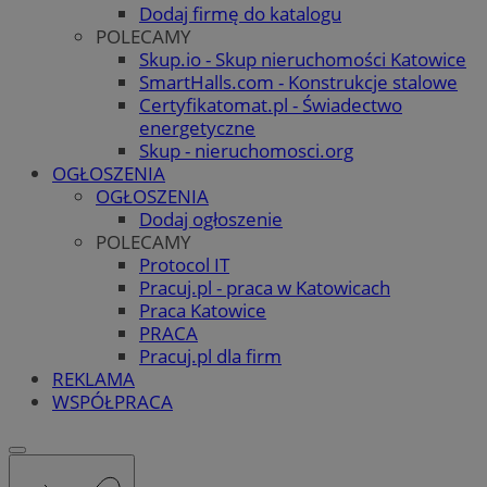
Dodaj firmę do katalogu
POLECAMY
Skup.io - Skup nieruchomości Katowice
SmartHalls.com - Konstrukcje stalowe
Certyfikatomat.pl - Świadectwo
energetyczne
Skup - nieruchomosci.org
OGŁOSZENIA
OGŁOSZENIA
Dodaj ogłoszenie
POLECAMY
Protocol IT
Pracuj.pl - praca w Katowicach
Praca Katowice
PRACA
Pracuj.pl dla firm
REKLAMA
WSPÓŁPRACA