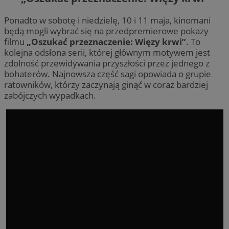
Ponadto w sobotę i niedzielę, 10 i 11 maja, kinomani
będą mogli wybrać się na przedpremierowe pokazy
filmu
„Oszukać przeznaczenie: Więzy krwi”
. To
kolejna odsłona serii, której głównym motywem jest
zdolność przewidywania przyszłości przez jednego z
bohaterów. Najnowsza część sagi opowiada o grupie
ratowników, którzy zaczynają ginąć w coraz bardziej
zabójczych wypadkach.