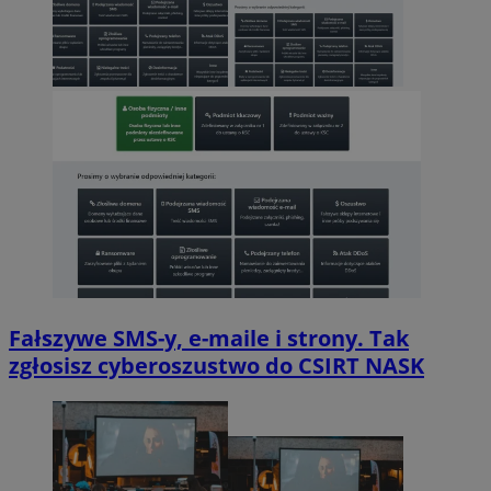
Fałszywe SMS-y, e-maile i strony. Tak
zgłosisz cyberoszustwo do CSIRT NASK