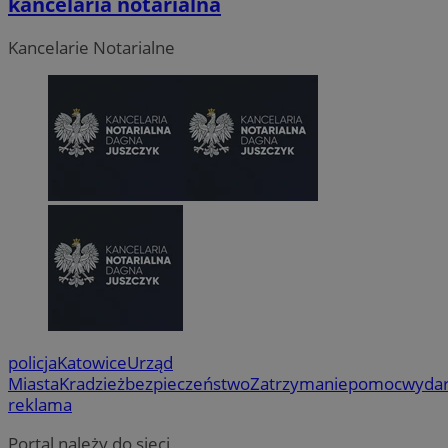
kancelaria notarialna
Kancelarie Notarialne
policja
Katowice
Urząd
Miasta
Kradzież
bezpieczeństwo
Zatrzymanie
pomoc
wydar
reklama
Portal należy do sieci