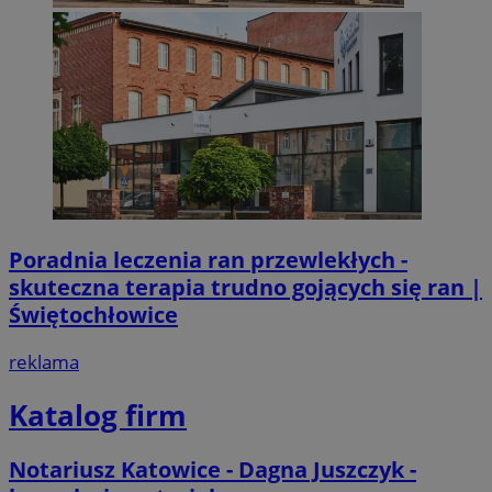
Poradnia leczenia ran przewlekłych -
skuteczna terapia trudno gojących się ran |
Świętochłowice
reklama
Katalog firm
Notariusz Katowice - Dagna Juszczyk -