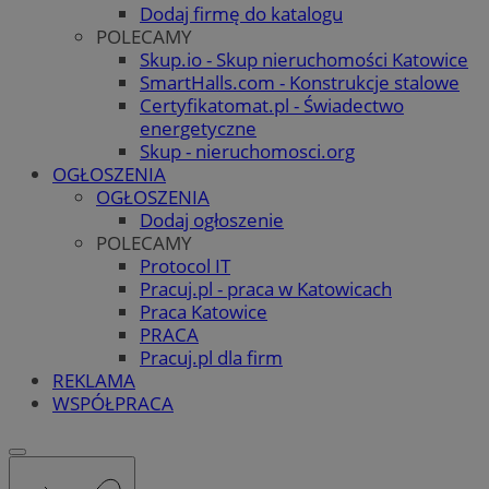
Dodaj firmę do katalogu
POLECAMY
Skup.io - Skup nieruchomości Katowice
SmartHalls.com - Konstrukcje stalowe
Certyfikatomat.pl - Świadectwo
energetyczne
Skup - nieruchomosci.org
OGŁOSZENIA
OGŁOSZENIA
Dodaj ogłoszenie
POLECAMY
Protocol IT
Pracuj.pl - praca w Katowicach
Praca Katowice
PRACA
Pracuj.pl dla firm
REKLAMA
WSPÓŁPRACA