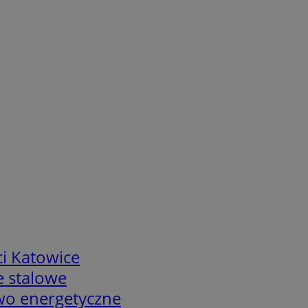
i Katowice
e stalowe
two energetyczne