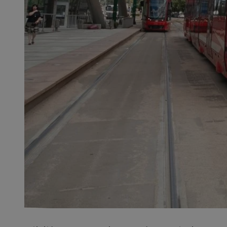
SessID
QeSessID
MvSessID
__cf_bm
VISITOR_PRIVACY_
__cf_bm
CookieScriptConse