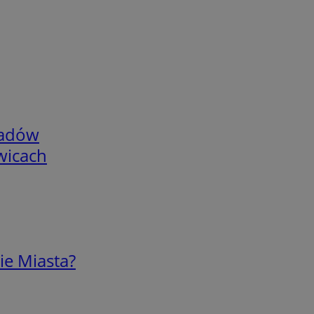
adów
wicach
ie Miasta?