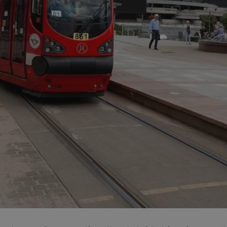
mojekatowice.pl
1 rok
Ten plik cookie przechowuje identy
mojekatowice.pl
1 rok
Ten plik cookie przechowuje identy
mojekatowice.pl
1 rok
Ten plik cookie przechowuje identy
29 minut 56
Ten plik cookie służy do rozróżnia
Cloudflare Inc.
sekund
Jest to korzystne dla strony inte
.temu.com
umożliwia tworzenie ważnych rap
korzystania z jej witryny interneto
METADATA
5 miesięcy 4
Ten plik cookie przechowuje info
YouTube
tygodnie
użytkownika oraz jego preferencj
.youtube.com
prywatności podczas korzystania z
wybory dotyczące polityki prywat
zgody, zapewniając ich przestrzeg
wizytach. Dzięki temu użytkowni
konfigurować swoich preferencji,
i zgodność z regulacjami ochrony
29 minut 53
Ten plik cookie służy do rozróżnia
Cloudflare Inc.
Google Privacy Policy
sekundy
Jest to korzystne dla strony inte
.twitter.com
umożliwia tworzenie ważnych rap
korzystania z jej witryny interneto
nt
4 tygodnie 2 dni
Ten plik cookie jest używany prze
CookieScript
Script.com do zapamiętywania pre
mojekatowice.pl
dotyczących zgody użytkownika na 
to konieczne, aby baner cookie C
działał poprawnie.