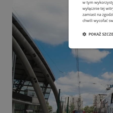
w tym wykorzysty
wyłącznie tej wi
zamiast na zgodz
chwili wycofać s
POKAŻ SZCZ
Niezbędne
Ni
Niezbędne pliki cook
zarządzanie kontem. 
Nazwa