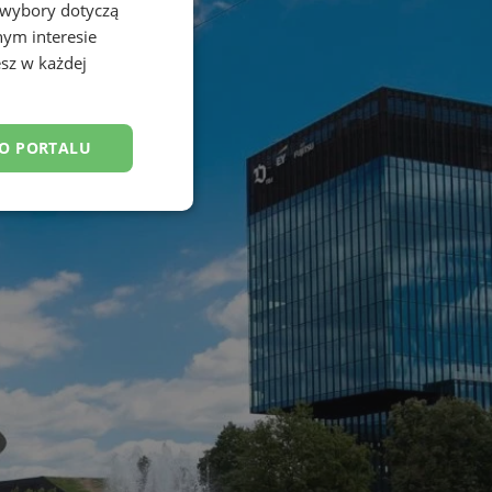
 wybory dotyczą
nym interesie
sz w każdej
DO PORTALU
esklasyfikowane
ane
owanie użytkownika i
j.