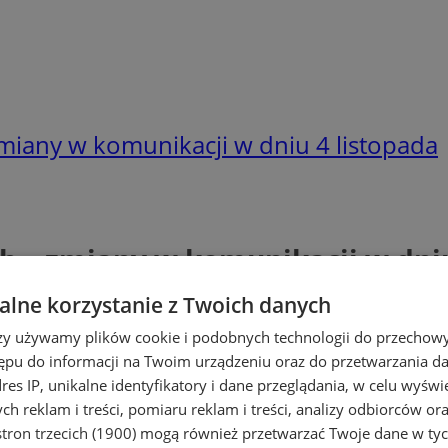
miany w komunikacji w dniu 4 listopada
h – zmiany w komunikacji w dniu
lne korzystanie z Twoich danych
rzy używamy plików cookie i podobnych technologii do przechow
ępu do informacji na Twoim urządzeniu oraz do przetwarzania 
dres IP, unikalne identyfikatory i dane przeglądania, w celu wyświ
h reklam i treści, pomiaru reklam i treści, analizy odbiorców or
tron trzecich (1900)
mogą również przetwarzać Twoje dane w tych