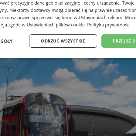
wać precyzyjne dane geolokalizacyjne i cechy urządzenia. Twoje
tryny. Niektórzy dostawcy mogą opierać się na prawnie uzasadnio
ie; masz prawo sprzeciwić się temu w
Ustawieniach reklam
. Może
woją zgodę w
Ustawieniach plików cookie
.
Polityka prywatności
EGÓŁY
ODRZUĆ WSZYSTKIE
PRZEJDŹ 
Wydajność
Targetowanie
Funkcjonalność
Ni
ezbędne
Wydajność
Targetowanie
Funkcjonalność
Niesklasyfikow
ie umożliwiają korzystanie z podstawowych funkcji strony internetowej, takich jak log
Bez niezbędnych plików cookie nie można prawidłowo korzystać ze strony internetowe
Provider
/
Okres
Opis
Domena
przechowywania