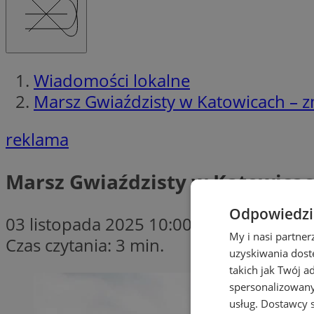
Wiadomości lokalne
Marsz Gwiaździsty w Katowicach – z
reklama
Marsz Gwiaździsty w Katowicac
Odpowiedzia
03 listopada 2025 10:00
My i nasi partne
Czas czytania: 3 min.
uzyskiwania dost
takich jak Twój a
spersonalizowanyc
usług.
Dostawcy s