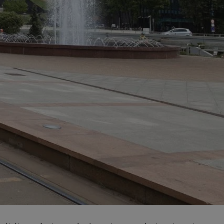
fikator sesji.
fikator sesji.
fikator sesji.
nia ludzi i botów.
rnetowej, ponieważ
ortów na temat
wej.
rmacje o zgodzie
ach dotyczących
 witryny. Rejestruje
ności i ustawień
anie w kolejnych
k nie musi ponownie
 co zwiększa wygodę
 danych.
nia ludzi i botów.
rnetowej, ponieważ
ortów na temat
wej.
z usługę Cookie-
ferencji
pliki cookie. Jest
ookie-Script.com