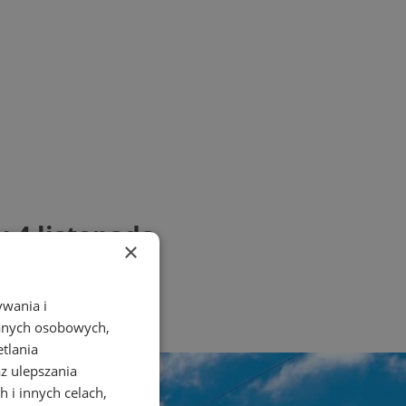
 4 listopada
×
ywania i
danych osobowych,
etlania
az ulepszania
 i innych celach,