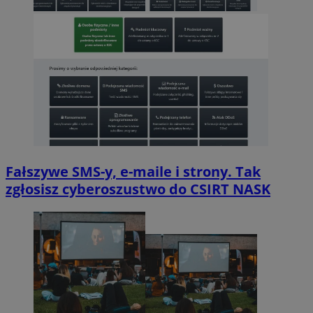
Fałszywe SMS-y, e-maile i strony. Tak
zgłosisz cyberoszustwo do CSIRT NASK