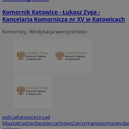
Komornik Katowice - Łukasz Zyga -
Kancelaria Komornicza nr XV w Katowicach
Komornicy, Windykacja wierzytelności
policja
Katowice
Urząd
Miasta
Kradzież
bezpieczeństwo
Zatrzymanie
pomoc
wydar