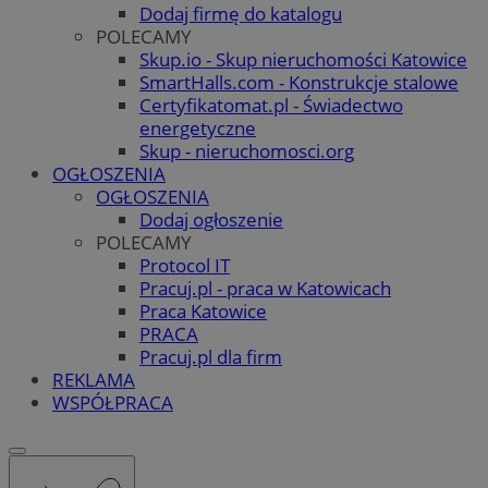
Dodaj firmę do katalogu
POLECAMY
Skup.io - Skup nieruchomości Katowice
SmartHalls.com - Konstrukcje stalowe
Certyfikatomat.pl - Świadectwo
energetyczne
Skup - nieruchomosci.org
OGŁOSZENIA
OGŁOSZENIA
Dodaj ogłoszenie
POLECAMY
Protocol IT
Pracuj.pl - praca w Katowicach
Praca Katowice
PRACA
Pracuj.pl dla firm
REKLAMA
WSPÓŁPRACA