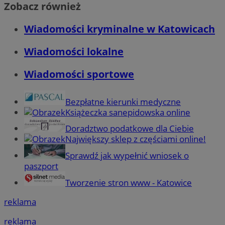
Zobacz również
Wiadomości kryminalne w Katowicach
Wiadomości lokalne
Wiadomości sportowe
Bezpłatne kierunki medyczne
Książeczka sanepidowska online
Doradztwo podatkowe dla Ciebie
Największy sklep z częściami online!
Sprawdź jak wypełnić wniosek o
paszport
Tworzenie stron www - Katowice
reklama
reklama