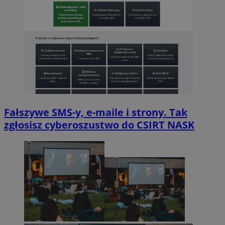
Fałszywe SMS-y, e-maile i strony. Tak
zgłosisz cyberoszustwo do CSIRT NASK