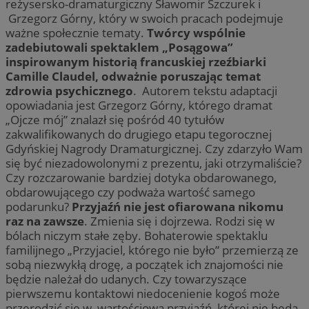
reżysersko-dramaturgiczny Sławomir Szczurek i
Grzegorz Górny, który w swoich pracach podejmuje
ważne społecznie tematy.
Twórcy wspólnie
zadebiutowali spektaklem „Posągowa”
inspirowanym historią francuskiej rzeźbiarki
Camille Claudel, odważnie poruszając temat
zdrowia psychicznego
. Autorem tekstu adaptacji
opowiadania jest Grzegorz Górny, którego dramat
„Ojcze mój” znalazł się pośród 40 tytułów
zakwalifikowanych do drugiego etapu tegorocznej
Gdyńskiej Nagrody Dramaturgicznej. Czy zdarzyło Wam
się być niezadowolonymi z prezentu, jaki otrzymaliście?
Czy rozczarowanie bardziej dotyka obdarowanego,
obdarowującego czy podważa wartość samego
podarunku?
Przyjaźń nie jest ofiarowana nikomu
raz na zawsze
. Zmienia się i dojrzewa. Rodzi się w
bólach niczym stałe zęby. Bohaterowie spektaklu
familijnego „Przyjaciel, którego nie było” przemierzą ze
sobą niezwykłą drogę, a początek ich znajomości nie
będzie należał do udanych. Czy towarzyszące
pierwszemu kontaktowi niedocenienie kogoś może
przerodzić się w wartościową przyjaźń, której nie będą