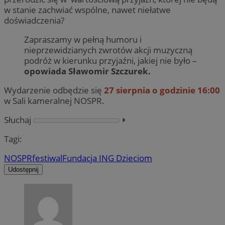
w stanie zachwiać wspólne, nawet niełatwe
doświadczenia?
Zapraszamy w pełną humoru i
nieprzewidzianych zwrotów akcji muzyczną
podróż w kierunku przyjaźni, jakiej nie było –
opowiada Sławomir Szczurek.
Wydarzenie odbędzie się
27 sierpnia o godzinie 16:00
w Sali kameralnej NOSPR.
Słuchaj
⏵︎
Tagi:
NOSPR
festiwal
Fundacja ING Dzieciom
Udostępnij