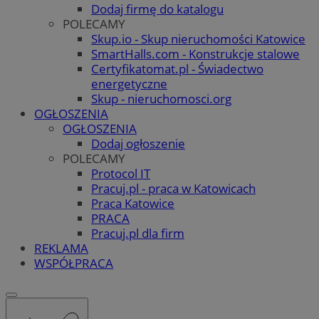
Dodaj firmę do katalogu
POLECAMY
Skup.io - Skup nieruchomości Katowice
SmartHalls.com - Konstrukcje stalowe
Certyfikatomat.pl - Świadectwo
energetyczne
Skup - nieruchomosci.org
OGŁOSZENIA
OGŁOSZENIA
Dodaj ogłoszenie
POLECAMY
Protocol IT
Pracuj.pl - praca w Katowicach
Praca Katowice
PRACA
Pracuj.pl dla firm
REKLAMA
WSPÓŁPRACA