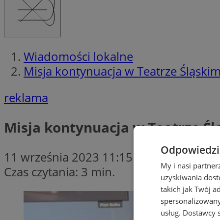
Wiadomości lokalne
Misja kontynuacja w Teatrze Śląskim
reklama
Misja kontynuacja w Teatrze Śl
Odpowiedzia
11 września 2023 11:15
My i nasi partne
Czas czytania: 3 min.
uzyskiwania dost
takich jak Twój a
spersonalizowanyc
usług.
Dostawcy s