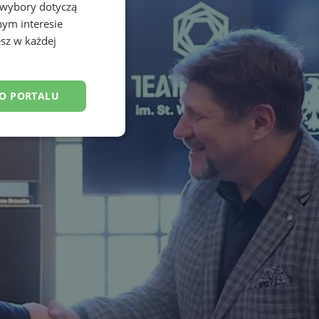
 wybory dotyczą
nym interesie
sz w każdej
DO PORTALU
esklasyfikowane
ane
owanie użytkownika i
j.