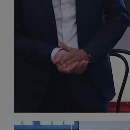
SessID
QeSessID
MvSessID
__cf_bm
VISITOR_PRIVACY_
__cf_bm
CookieScriptConse