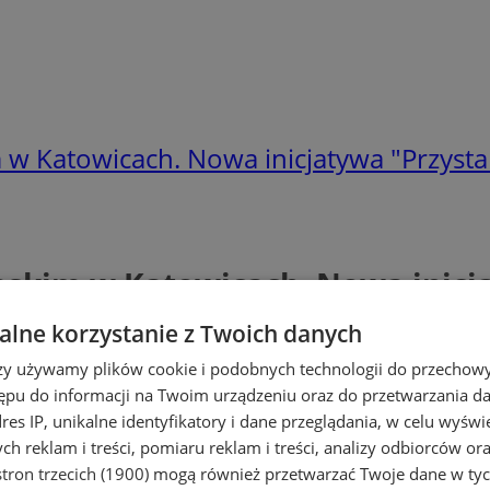
 w Katowicach. Nowa inicjatywa "Przysta
ąskim w Katowicach. Nowa inicj
lne korzystanie z Twoich danych
rzy używamy plików cookie i podobnych technologii do przechow
ępu do informacji na Twoim urządzeniu oraz do przetwarzania 
dres IP, unikalne identyfikatory i dane przeglądania, w celu wyświ
h reklam i treści, pomiaru reklam i treści, analizy odbiorców or
tron trzecich (1900)
mogą również przetwarzać Twoje dane w tych