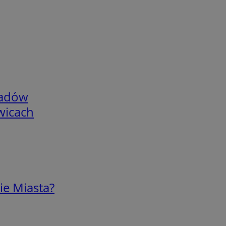
adów
wicach
ie Miasta?