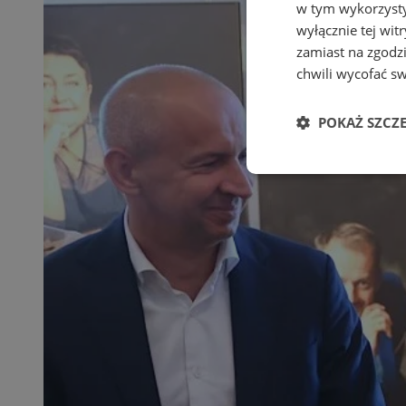
w tym wykorzysty
wyłącznie tej wi
zamiast na zgodz
chwili wycofać s
POKAŻ SZCZ
Niezbędne
Ni
Niezbędne pliki cook
zarządzanie kontem. 
Nazwa