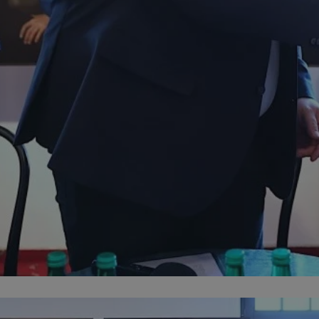
mojekatowice.pl
1 rok
Ten plik cookie przechowuje identy
mojekatowice.pl
1 rok
Ten plik cookie przechowuje identy
mojekatowice.pl
1 rok
Ten plik cookie przechowuje identy
29 minut 56
Ten plik cookie służy do rozróżnia
Cloudflare Inc.
sekund
Jest to korzystne dla strony inte
.temu.com
umożliwia tworzenie ważnych rap
korzystania z jej witryny interneto
METADATA
5 miesięcy 4
Ten plik cookie przechowuje info
YouTube
tygodnie
użytkownika oraz jego preferencj
.youtube.com
prywatności podczas korzystania z
wybory dotyczące polityki prywat
zgody, zapewniając ich przestrzeg
wizytach. Dzięki temu użytkowni
konfigurować swoich preferencji,
i zgodność z regulacjami ochrony
29 minut 53
Ten plik cookie służy do rozróżnia
Cloudflare Inc.
Google Privacy Policy
sekundy
Jest to korzystne dla strony inte
.twitter.com
umożliwia tworzenie ważnych rap
korzystania z jej witryny interneto
nt
4 tygodnie 2 dni
Ten plik cookie jest używany prze
CookieScript
Script.com do zapamiętywania pre
mojekatowice.pl
dotyczących zgody użytkownika na 
to konieczne, aby baner cookie C
działał poprawnie.