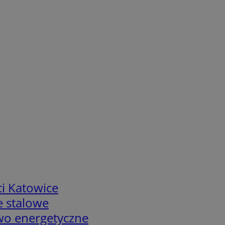
i Katowice
e stalowe
two energetyczne