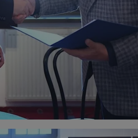
fikator sesji.
fikator sesji.
fikator sesji.
nia ludzi i botów.
rnetowej, ponieważ
ortów na temat
wej.
rmacje o zgodzie
ach dotyczących
 witryny. Rejestruje
ności i ustawień
anie w kolejnych
k nie musi ponownie
 co zwiększa wygodę
 danych.
nia ludzi i botów.
rnetowej, ponieważ
ortów na temat
wej.
z usługę Cookie-
ferencji
pliki cookie. Jest
ookie-Script.com