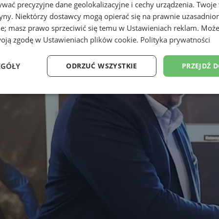
wać precyzyjne dane geolokalizacyjne i cechy urządzenia. Twoje
tryny. Niektórzy dostawcy mogą opierać się na prawnie uzasadnio
ie; masz prawo sprzeciwić się temu w
Ustawieniach reklam
. Może
woją zgodę w
Ustawieniach plików cookie
.
Polityka prywatności
EGÓŁY
ODRZUĆ WSZYSTKIE
PRZEJDŹ 
Wydajność
Targetowanie
Funkcjonalność
Ni
ezbędne
Wydajność
Targetowanie
Funkcjonalność
Niesklasyfikow
ie umożliwiają korzystanie z podstawowych funkcji strony internetowej, takich jak log
Bez niezbędnych plików cookie nie można prawidłowo korzystać ze strony internetowe
Provider
/
Okres
Opis
Domena
przechowywania