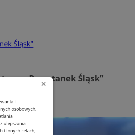
nek Śląsk"
atywa „Przystanek Śląsk”
×
ywania i
danych osobowych,
etlania
az ulepszania
 i innych celach,