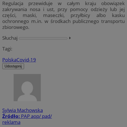
Regulacja przewiduje w całym kraju obowiązek
zakrywania nosa i ust, przy pomocy odzieży lub jej
części, maski, maseczki, przyłbicy albo kasku
ochronnego m.in. w środkach publicznego transportu
zbiorowego.
Słuchaj
⏵︎
Tagi:
Polska
Covid-19
Udostępnij
Sylwia Machowska
Źródło:
PAP aop/ pad/
reklama