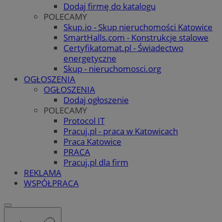
Dodaj firmę do katalogu
POLECAMY
Skup.io - Skup nieruchomości Katowice
SmartHalls.com - Konstrukcje stalowe
Certyfikatomat.pl - Świadectwo
energetyczne
Skup - nieruchomosci.org
OGŁOSZENIA
OGŁOSZENIA
Dodaj ogłoszenie
POLECAMY
Protocol IT
Pracuj.pl - praca w Katowicach
Praca Katowice
PRACA
Pracuj.pl dla firm
REKLAMA
WSPÓŁPRACA