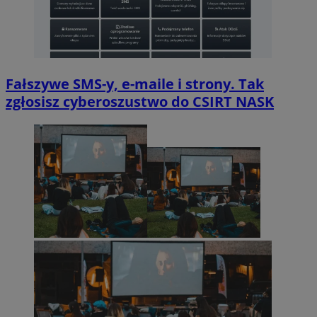
Fałszywe SMS-y, e-maile i strony. Tak
zgłosisz cyberoszustwo do CSIRT NASK