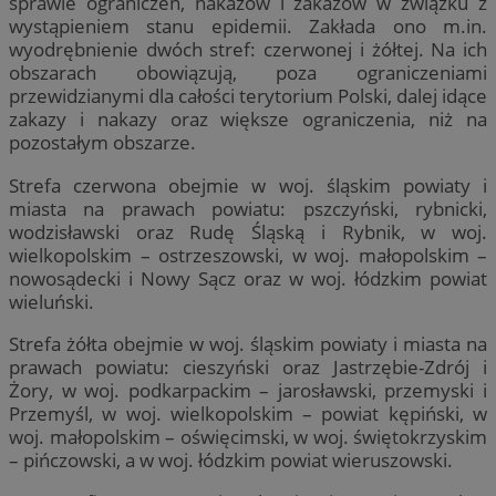
sprawie ograniczeń, nakazów i zakazów w związku z
wystąpieniem stanu epidemii. Zakłada ono m.in.
wyodrębnienie dwóch stref: czerwonej i żółtej. Na ich
obszarach obowiązują, poza ograniczeniami
przewidzianymi dla całości terytorium Polski, dalej idące
zakazy i nakazy oraz większe ograniczenia, niż na
pozostałym obszarze.
Strefa czerwona obejmie w woj. śląskim powiaty i
miasta na prawach powiatu: pszczyński, rybnicki,
wodzisławski oraz Rudę Śląską i Rybnik, w woj.
wielkopolskim – ostrzeszowski, w woj. małopolskim –
nowosądecki i Nowy Sącz oraz w woj. łódzkim powiat
wieluński.
Strefa żółta obejmie w woj. śląskim powiaty i miasta na
prawach powiatu: cieszyński oraz Jastrzębie-Zdrój i
Żory, w woj. podkarpackim – jarosławski, przemyski i
Przemyśl, w woj. wielkopolskim – powiat kępiński, w
woj. małopolskim – oświęcimski, w woj. świętokrzyskim
– pińczowski, a w woj. łódzkim powiat wieruszowski.