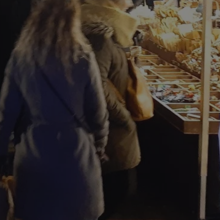
fikator sesji.
fikator sesji.
fikator sesji.
nia ludzi i botów.
rnetowej, ponieważ
ortów na temat
wej.
rmacje o zgodzie
ach dotyczących
 witryny. Rejestruje
ności i ustawień
anie w kolejnych
k nie musi ponownie
 co zwiększa wygodę
 danych.
nia ludzi i botów.
rnetowej, ponieważ
ortów na temat
wej.
z usługę Cookie-
ferencji
pliki cookie. Jest
ookie-Script.com