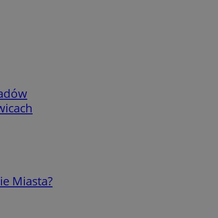
adów
wicach
ie Miasta?