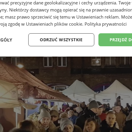
wać precyzyjne dane geolokalizacyjne i cechy urządzenia. Twoje
tryny. Niektórzy dostawcy mogą opierać się na prawnie uzasadnio
ie; masz prawo sprzeciwić się temu w
Ustawieniach reklam
. Może
woją zgodę w
Ustawieniach plików cookie
.
Polityka prywatności
EGÓŁY
ODRZUĆ WSZYSTKIE
PRZEJDŹ 
Wydajność
Targetowanie
Funkcjonalność
Ni
ezbędne
Wydajność
Targetowanie
Funkcjonalność
Niesklasyfikow
ie umożliwiają korzystanie z podstawowych funkcji strony internetowej, takich jak log
Bez niezbędnych plików cookie nie można prawidłowo korzystać ze strony internetowe
Provider
/
Okres
Opis
Domena
przechowywania