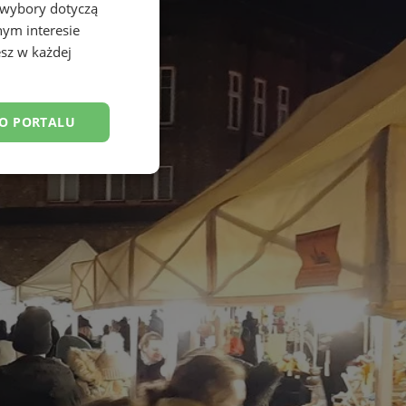
 wybory dotyczą
nym interesie
sz w każdej
DO PORTALU
esklasyfikowane
ane
owanie użytkownika i
j.