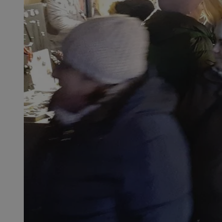
SessID
QeSessID
MvSessID
__cf_bm
VISITOR_PRIVACY_
__cf_bm
CookieScriptConse