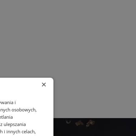
×
ywania i
danych osobowych,
etlania
az ulepszania
 i innych celach,