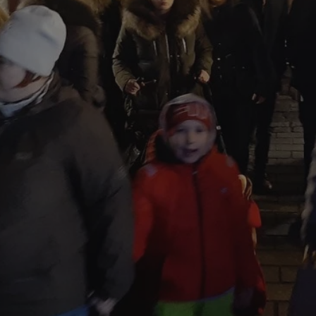
mojekatowice.pl
1 rok
Ten plik cookie przechowuje identy
mojekatowice.pl
1 rok
Ten plik cookie przechowuje identy
mojekatowice.pl
1 rok
Ten plik cookie przechowuje identy
29 minut 56
Ten plik cookie służy do rozróżnia
Cloudflare Inc.
sekund
Jest to korzystne dla strony inte
.temu.com
umożliwia tworzenie ważnych rap
korzystania z jej witryny interneto
METADATA
5 miesięcy 4
Ten plik cookie przechowuje info
YouTube
tygodnie
użytkownika oraz jego preferencj
.youtube.com
prywatności podczas korzystania z
wybory dotyczące polityki prywat
zgody, zapewniając ich przestrzeg
wizytach. Dzięki temu użytkowni
konfigurować swoich preferencji,
i zgodność z regulacjami ochrony
29 minut 53
Ten plik cookie służy do rozróżnia
Cloudflare Inc.
Google Privacy Policy
sekundy
Jest to korzystne dla strony inte
.twitter.com
umożliwia tworzenie ważnych rap
korzystania z jej witryny interneto
nt
4 tygodnie 2 dni
Ten plik cookie jest używany prze
CookieScript
Script.com do zapamiętywania pre
mojekatowice.pl
dotyczących zgody użytkownika na 
to konieczne, aby baner cookie C
działał poprawnie.