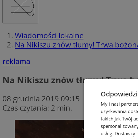
Wiadomości lokalne
Na Nikiszu znów tłumy! Trwa bożo
reklama
Na Nikiszu znów tłumy! Trwa 
Odpowiedzia
08 grudnia 2019 09:15
My i nasi partne
Czas czytania: 2 min.
uzyskiwania dost
takich jak Twój a
spersonalizowanyc
usług.
Dostawcy s