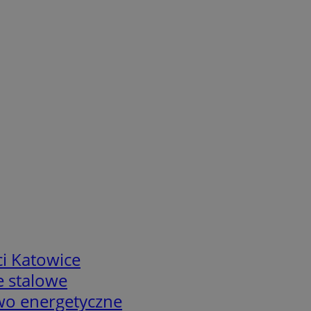
i Katowice
e stalowe
two energetyczne