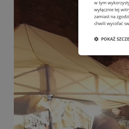
w tym wykorzysty
wyłącznie tej wi
zamiast na zgodz
chwili wycofać s
POKAŻ SZCZ
Niezbędne
Ni
Niezbędne pliki cook
zarządzanie kontem. 
Nazwa