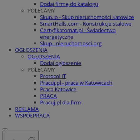
Dodaj firmę do katalogu
POLECAMY
Skup.io - Skup nieruchomości Katowice
SmartHalls.com - Konstrukcje stalowe
Certyfikatomat.pl - Świadectwo
energetyczne
Skup - nieruchomosci.org
OGŁOSZENIA
OGŁOSZENIA
Dodaj ogłoszenie
POLECAMY
Protocol IT
Pracuj.pl - praca w Katowicach
Praca Katowice
PRACA
Pracuj.pl dla firm
REKLAMA
WSPÓŁPRACA