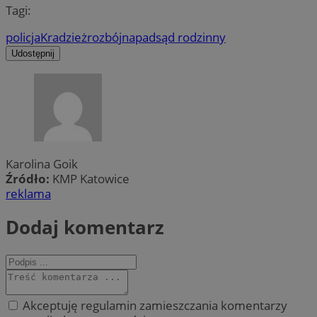
Tagi:
policja
Kradzież
rozbój
napad
sąd rodzinny
Udostępnij
Karolina Goik
Źródło:
KMP Katowice
reklama
Dodaj komentarz
Akceptuję regulamin zamieszczania komentarzy