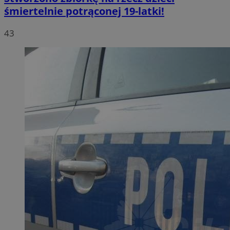
śmiertelnie potrąconej 19-latki!
43