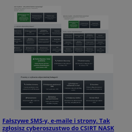
Fałszywe SMS-y, e-maile i strony. Tak
zgłosisz cyberoszustwo do CSIRT NASK