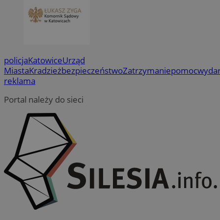
policja
Katowice
Urząd
Miasta
Kradzież
bezpieczeństwo
Zatrzymanie
pomoc
wydar
reklama
Portal należy do sieci