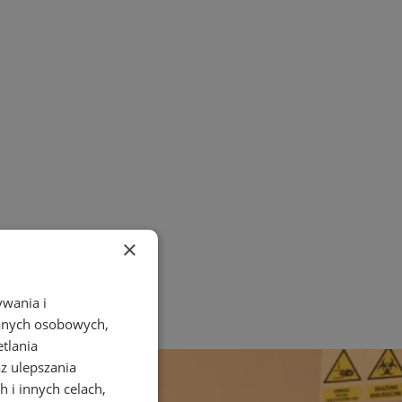
×
ywania i
danych osobowych,
etlania
az ulepszania
 i innych celach,