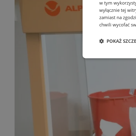
w tym wykorzysty
wyłącznie tej wi
zamiast na zgodz
chwili wycofać s
POKAŻ SZCZ
Niezbędne
Ni
Niezbędne pliki cook
zarządzanie kontem. 
Nazwa