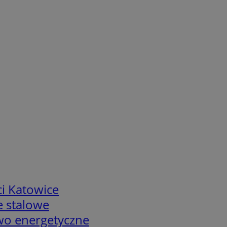
i Katowice
e stalowe
two energetyczne