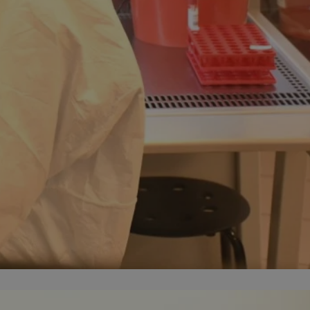
fikator sesji.
fikator sesji.
fikator sesji.
nia ludzi i botów.
rnetowej, ponieważ
ortów na temat
wej.
rmacje o zgodzie
ach dotyczących
 witryny. Rejestruje
ności i ustawień
anie w kolejnych
k nie musi ponownie
 co zwiększa wygodę
 danych.
nia ludzi i botów.
rnetowej, ponieważ
ortów na temat
wej.
z usługę Cookie-
ferencji
pliki cookie. Jest
ookie-Script.com