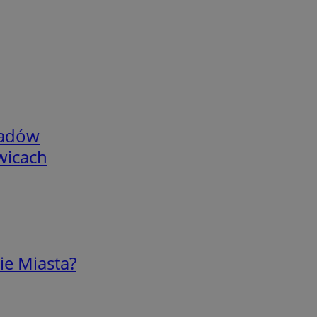
adów
wicach
ie Miasta?