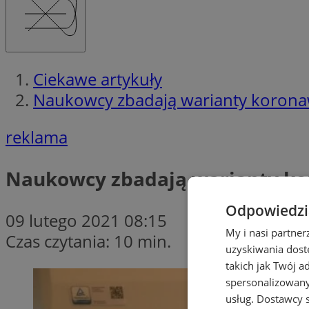
Ciekawe artykuły
Naukowcy zbadają warianty koronaw
reklama
Naukowcy zbadają warianty ko
Odpowiedzia
09 lutego 2021 08:15
My i nasi partne
Czas czytania: 10 min.
uzyskiwania dost
takich jak Twój a
spersonalizowanyc
usług.
Dostawcy s