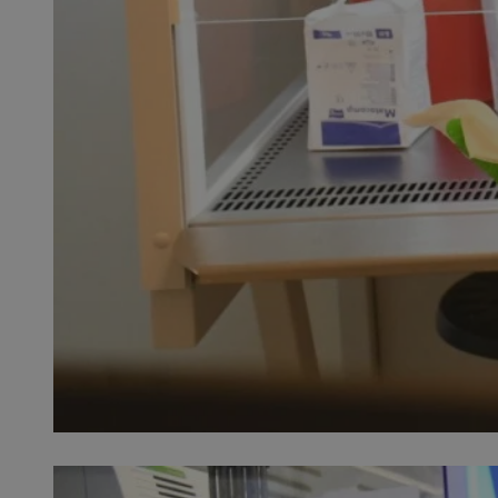
SessID
QeSessID
MvSessID
__cf_bm
VISITOR_PRIVACY_
__cf_bm
CookieScriptConse