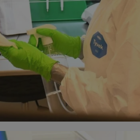
mojekatowice.pl
1 rok
Ten plik cookie przechowuje identy
mojekatowice.pl
1 rok
Ten plik cookie przechowuje identy
mojekatowice.pl
1 rok
Ten plik cookie przechowuje identy
29 minut 56
Ten plik cookie służy do rozróżnia
Cloudflare Inc.
sekund
Jest to korzystne dla strony inte
.temu.com
umożliwia tworzenie ważnych rap
korzystania z jej witryny interneto
METADATA
5 miesięcy 4
Ten plik cookie przechowuje info
YouTube
tygodnie
użytkownika oraz jego preferencj
.youtube.com
prywatności podczas korzystania z
wybory dotyczące polityki prywat
zgody, zapewniając ich przestrzeg
wizytach. Dzięki temu użytkowni
konfigurować swoich preferencji,
i zgodność z regulacjami ochrony
29 minut 53
Ten plik cookie służy do rozróżnia
Cloudflare Inc.
Google Privacy Policy
sekundy
Jest to korzystne dla strony inte
.twitter.com
umożliwia tworzenie ważnych rap
korzystania z jej witryny interneto
nt
4 tygodnie 2 dni
Ten plik cookie jest używany prze
CookieScript
Script.com do zapamiętywania pre
mojekatowice.pl
dotyczących zgody użytkownika na 
to konieczne, aby baner cookie C
działał poprawnie.