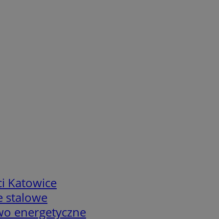
i Katowice
e stalowe
two energetyczne