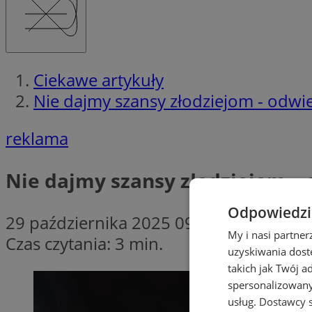
Ciekawe artykuły
Nie dajmy szansy złodziejom - odwi
reklama
Nie dajmy szansy złodziejom – 
Odpowiedzia
29 października 2025 09:30
My i nasi partne
Czas czytania: 3 min.
uzyskiwania dost
takich jak Twój a
spersonalizowanyc
usług.
Dostawcy s