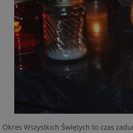
SessID
QeSessID
MvSessID
__cf_bm
VISITOR_PRIVACY_
__cf_bm
CookieScriptConse
Okres Wszystkich Świętych to czas zadum