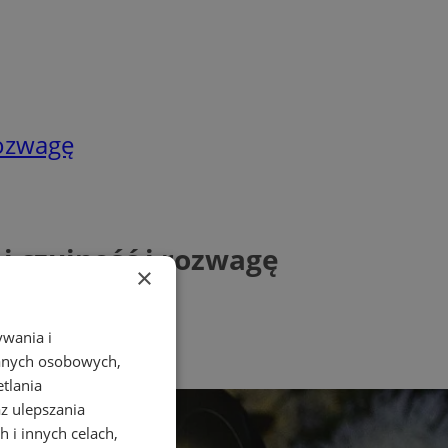
rozwagę
j czujność i rozwagę
×
ywania i
danych osobowych,
etlania
az ulepszania
 i innych celach,