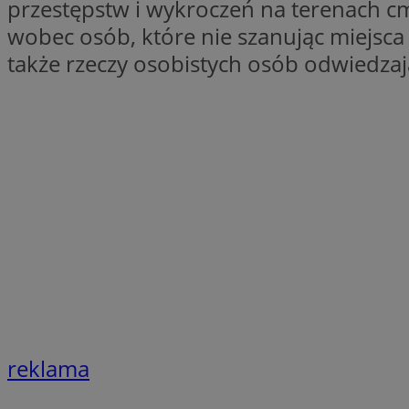
przestępstw i wykroczeń na terenach cme
wobec osób, które nie szanując miejsca
Nazwa
Pro
także rzeczy osobistych osób odwiedzaj
Nazwa
Nazwa
mlcwc
Do
Nazwa
__Secure-YNID
_ga_QJYQY75XFT
google_push
.bi
bitoIsSecure
c
MR
__eoi
MUID
_clsk
SRM_B
_clck
VISITOR_INFO1_LIV
reklama
b