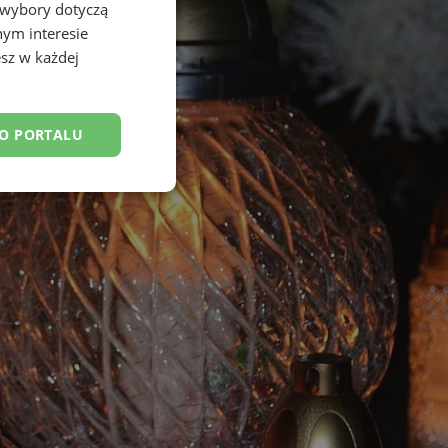
 wybory dotyczą
nym interesie
sz w każdej
DO PORTALU
esklasyfikowane
ane
owanie użytkownika i
j.