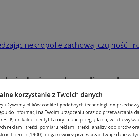
edzając nekropolie zachowaj czujność i 
odwiedzając nekropolie zachowa
lne korzystanie z Twoich danych
rzy używamy plików cookie i podobnych technologii do przechow
ępu do informacji na Twoim urządzeniu oraz do przetwarzania 
dres IP, unikalne identyfikatory i dane przeglądania, w celu wyświ
h reklam i treści, pomiaru reklam i treści, analizy odbiorców or
tron trzecich (1900)
mogą również przetwarzać Twoje dane w tych