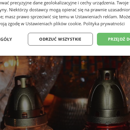
wać precyzyjne dane geolokalizacyjne i cechy urządzenia. Twoje
tryny. Niektórzy dostawcy mogą opierać się na prawnie uzasadnio
ie; masz prawo sprzeciwić się temu w
Ustawieniach reklam
. Może
woją zgodę w
Ustawieniach plików cookie
.
Polityka prywatności
EGÓŁY
ODRZUĆ WSZYSTKIE
PRZEJDŹ 
Wydajność
Targetowanie
Funkcjonalność
Ni
ezbędne
Wydajność
Targetowanie
Funkcjonalność
Niesklasyfikow
ie umożliwiają korzystanie z podstawowych funkcji strony internetowej, takich jak log
Bez niezbędnych plików cookie nie można prawidłowo korzystać ze strony internetowe
Provider
/
Okres
Opis
Domena
przechowywania