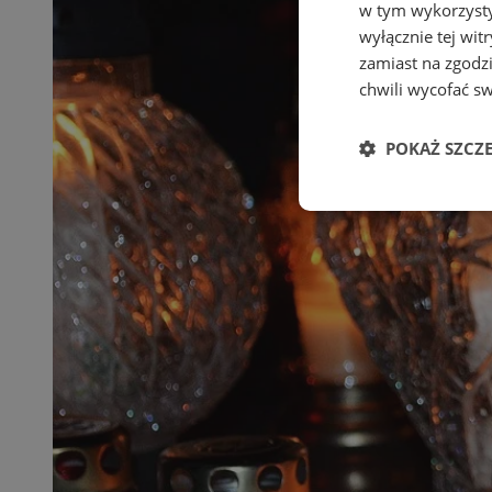
w tym wykorzysty
wyłącznie tej wi
zamiast na zgodz
chwili wycofać s
POKAŻ SZCZ
Niezbędne
Ni
Niezbędne pliki cook
zarządzanie kontem. 
Nazwa