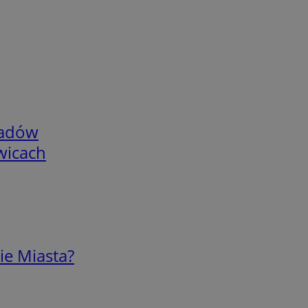
adów
wicach
ie Miasta?