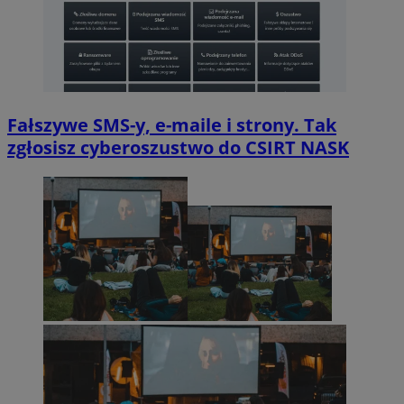
Fałszywe SMS-y, e-maile i strony. Tak
zgłosisz cyberoszustwo do CSIRT NASK