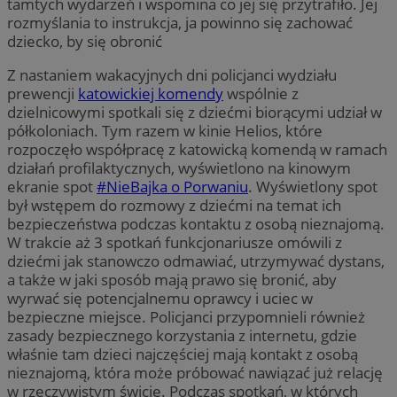
tamtych wydarzeń i wspomina co jej się przytrafiło. Jej
rozmyślania to instrukcja, ja powinno się zachować
dziecko, by się obronić
Z nastaniem wakacyjnych dni policjanci wydziału
prewencji
katowickiej komendy
wspólnie z
dzielnicowymi spotkali się z dziećmi biorącymi udział w
półkoloniach. Tym razem w kinie Helios, które
rozpoczęło współpracę z katowicką komendą w ramach
działań profilaktycznych, wyświetlono na kinowym
ekranie spot
#NieBajka o Porwaniu
. Wyświetlony spot
był wstępem do rozmowy z dziećmi na temat ich
bezpieczeństwa podczas kontaktu z osobą nieznajomą.
W trakcie aż 3 spotkań funkcjonariusze omówili z
dziećmi jak stanowczo odmawiać, utrzymywać dystans,
a także w jaki sposób mają prawo się bronić, aby
wyrwać się potencjalnemu oprawcy i uciec w
bezpieczne miejsce. Policjanci przypomnieli również
zasady bezpiecznego korzystania z internetu, gdzie
właśnie tam dzieci najczęściej mają kontakt z osobą
nieznajomą, która może próbować nawiązać już relację
w rzeczywistym świcie. Podczas spotkań, w których