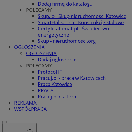
Dodaj firmę do katalogu
POLECAMY
Skup.io - Skup nieruchomości Katowice
SmartHalls.com - Konstrukcje stalowe
Certyfikatomat.pl - Świadectwo
energetyczne
Skup - nieruchomosci.org
OGŁOSZENIA
OGŁOSZENIA
Dodaj ogłoszenie
POLECAMY
Protocol IT
Pracuj.pl - praca w Katowicach
Praca Katowice
PRACA
Pracuj.pl dla firm
REKLAMA
WSPÓŁPRACA