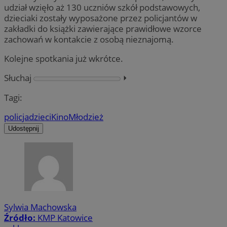
udział wzięło aż 130 uczniów szkół podstawowych,
dzieciaki zostały wyposażone przez policjantów w
zakładki do książki zawierające prawidłowe wzorce
zachowań w kontakcie z osobą nieznajomą.
Kolejne spotkania już wkrótce.
Słuchaj
⏵︎
Tagi:
policja
dzieci
Kino
Młodzież
Udostępnij
Sylwia Machowska
Źródło:
KMP Katowice