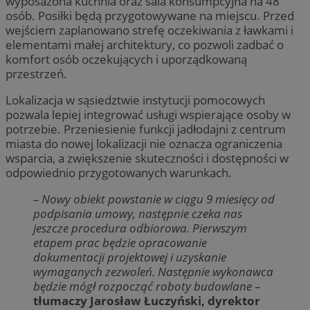
wyposażona kuchnia oraz sala konsumpcyjna na 48
osób. Posiłki będą przygotowywane na miejscu. Przed
wejściem zaplanowano strefę oczekiwania z ławkami i
elementami małej architektury, co pozwoli zadbać o
komfort osób oczekujących i uporządkowaną
przestrzeń.
Lokalizacja w sąsiedztwie instytucji pomocowych
pozwala lepiej integrować usługi wspierające osoby w
potrzebie. Przeniesienie funkcji jadłodajni z centrum
miasta do nowej lokalizacji nie oznacza ograniczenia
wsparcia, a zwiększenie skuteczności i dostępności w
odpowiednio przygotowanych warunkach.
– Nowy obiekt powstanie w ciągu 9 miesięcy od
podpisania umowy, następnie czeka nas
jeszcze procedura odbiorowa. Pierwszym
etapem prac będzie opracowanie
dokumentacji projektowej i uzyskanie
wymaganych zezwoleń. Następnie wykonawca
będzie mógł rozpocząć roboty budowlane
–
tłumaczy Jarosław Łuczyński, dyrektor