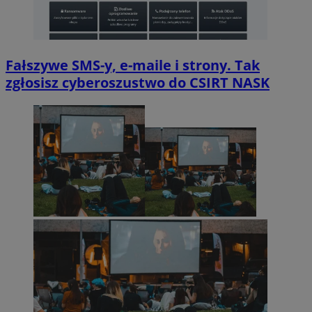
Fałszywe SMS-y, e-maile i strony. Tak
zgłosisz cyberoszustwo do CSIRT NASK