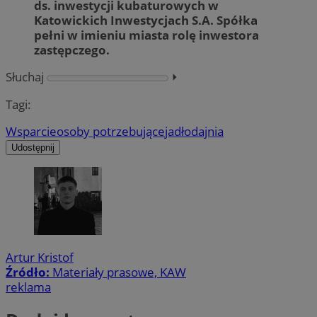
ds. inwestycji kubaturowych w
Katowickich Inwestycjach S.A. Spółka
pełni w imieniu miasta rolę inwestora
zastępczego.
Słuchaj
⏵︎
Tagi:
Wsparcie
osoby potrzebujące
jadłodajnia
Udostępnij
Artur Kristof
Źródło:
Materiały prasowe, KAW
reklama