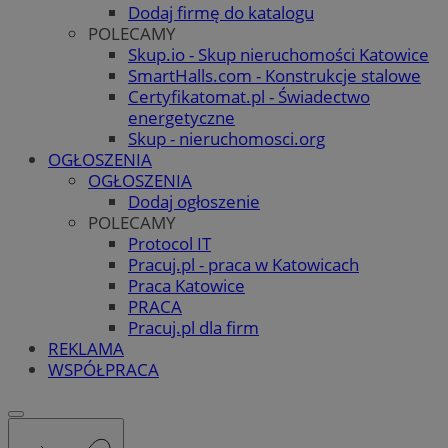
Dodaj firmę do katalogu
POLECAMY
Skup.io - Skup nieruchomości Katowice
SmartHalls.com - Konstrukcje stalowe
Certyfikatomat.pl - Świadectwo
energetyczne
Skup - nieruchomosci.org
OGŁOSZENIA
OGŁOSZENIA
Dodaj ogłoszenie
POLECAMY
Protocol IT
Pracuj.pl - praca w Katowicach
Praca Katowice
PRACA
Pracuj.pl dla firm
REKLAMA
WSPÓŁPRACA