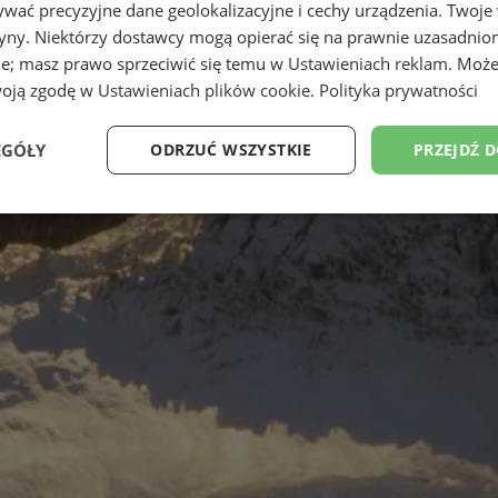
wać precyzyjne dane geolokalizacyjne i cechy urządzenia. Twoje
tryny. Niektórzy dostawcy mogą opierać się na prawnie uzasadnio
ie; masz prawo sprzeciwić się temu w
Ustawieniach reklam
. Może
woją zgodę w
Ustawieniach plików cookie
.
Polityka prywatności
EGÓŁY
ODRZUĆ WSZYSTKIE
PRZEJDŹ 
Wydajność
Targetowanie
Funkcjonalność
Ni
ezbędne
Wydajność
Targetowanie
Funkcjonalność
Niesklasyfikow
ie umożliwiają korzystanie z podstawowych funkcji strony internetowej, takich jak log
Bez niezbędnych plików cookie nie można prawidłowo korzystać ze strony internetowe
Provider
/
Okres
Opis
Domena
przechowywania