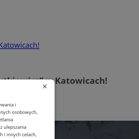
Katowicach!
tkiewicz” w Katowicach!
×
ywania i
danych osobowych,
etlania
az ulepszania
 i innych celach,