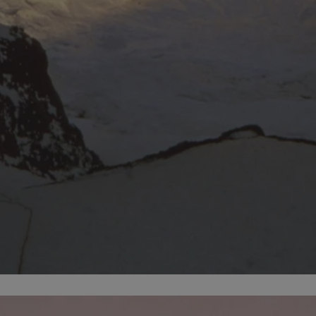
mojekatowice.pl
1 rok
Ten plik cookie przechowuje identy
mojekatowice.pl
1 rok
Ten plik cookie przechowuje identy
mojekatowice.pl
1 rok
Ten plik cookie przechowuje identy
29 minut 56
Ten plik cookie służy do rozróżnia
Cloudflare Inc.
sekund
Jest to korzystne dla strony inte
.temu.com
umożliwia tworzenie ważnych rap
korzystania z jej witryny interneto
METADATA
5 miesięcy 4
Ten plik cookie przechowuje info
YouTube
tygodnie
użytkownika oraz jego preferencj
.youtube.com
prywatności podczas korzystania z
wybory dotyczące polityki prywat
zgody, zapewniając ich przestrzeg
wizytach. Dzięki temu użytkowni
konfigurować swoich preferencji,
i zgodność z regulacjami ochrony
29 minut 53
Ten plik cookie służy do rozróżnia
Cloudflare Inc.
Google Privacy Policy
sekundy
Jest to korzystne dla strony inte
.twitter.com
umożliwia tworzenie ważnych rap
korzystania z jej witryny interneto
nt
4 tygodnie 2 dni
Ten plik cookie jest używany prze
CookieScript
Script.com do zapamiętywania pre
mojekatowice.pl
dotyczących zgody użytkownika na 
to konieczne, aby baner cookie C
działał poprawnie.