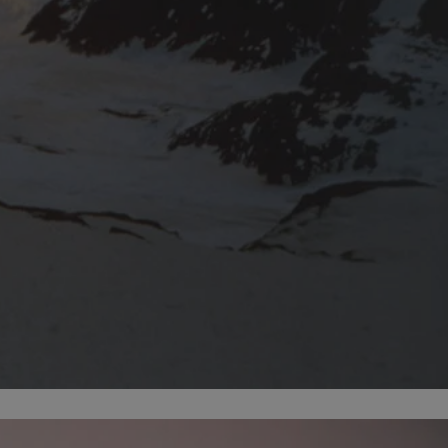
fikator sesji.
fikator sesji.
fikator sesji.
nia ludzi i botów.
rnetowej, ponieważ
ortów na temat
wej.
rmacje o zgodzie
ach dotyczących
 witryny. Rejestruje
ności i ustawień
anie w kolejnych
k nie musi ponownie
 co zwiększa wygodę
 danych.
nia ludzi i botów.
rnetowej, ponieważ
ortów na temat
wej.
z usługę Cookie-
ferencji
pliki cookie. Jest
ookie-Script.com