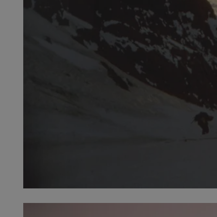
SessID
QeSessID
MvSessID
__cf_bm
VISITOR_PRIVACY_
__cf_bm
CookieScriptConse