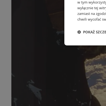
w tym wykorzysty
wyłącznie tej wi
zamiast na zgodz
chwili wycofać s
POKAŻ SZCZ
Niezbędne
Ni
Niezbędne pliki cook
zarządzanie kontem. 
Nazwa