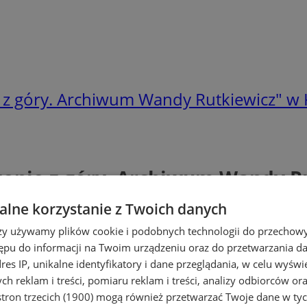
z góry. Archiwum Wandy Rutkiewicz" w 
enie z góry. Archiwum Wandy Ru
lne korzystanie z Twoich danych
rzy używamy plików cookie i podobnych technologii do przechow
ępu do informacji na Twoim urządzeniu oraz do przetwarzania 
dres IP, unikalne identyfikatory i dane przeglądania, w celu wyświ
h reklam i treści, pomiaru reklam i treści, analizy odbiorców or
tron trzecich (1900)
mogą również przetwarzać Twoje dane w tych