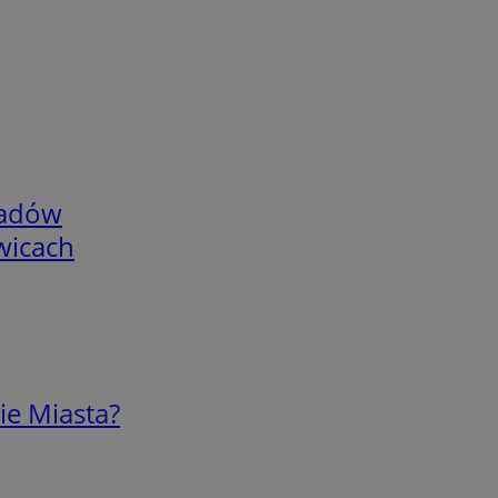
adów
wicach
ie Miasta?