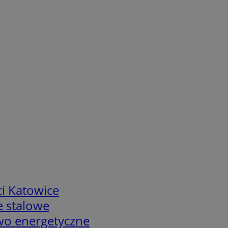
i Katowice
e stalowe
two energetyczne