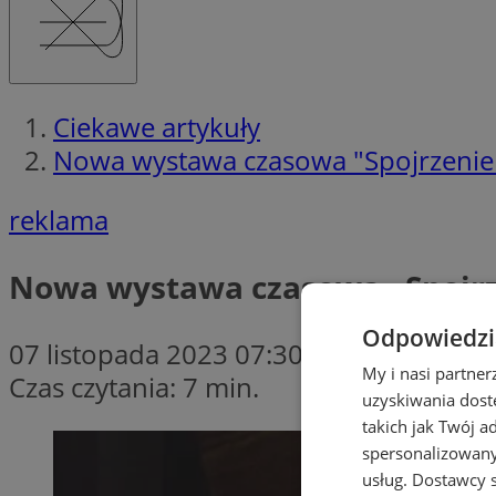
Ciekawe artykuły
Nowa wystawa czasowa "Spojrzenie 
reklama
Nowa wystawa czasowa „Spojrz
Odpowiedzia
07 listopada 2023 07:30
My i nasi partne
Czas czytania: 7 min.
uzyskiwania dost
takich jak Twój a
spersonalizowanyc
usług.
Dostawcy s