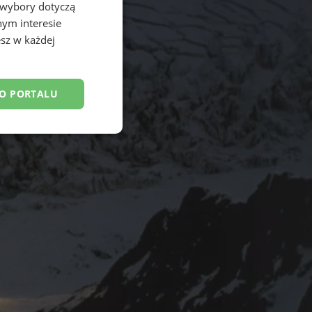
 wybory dotyczą
nym interesie
sz w każdej
DO PORTALU
esklasyfikowane
ane
owanie użytkownika i
j.