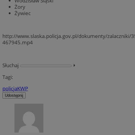
Wodzisław Śląski
Żory
Żywiec
http://www.slaska.policja.gov.pl/dokumenty/zalaczniki/3
467945.mp4
Słuchaj
⏵︎
Tagi:
policja
KWP
Udostępnij