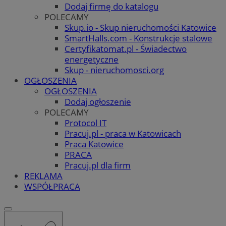
Dodaj firmę do katalogu
POLECAMY
Skup.io - Skup nieruchomości Katowice
SmartHalls.com - Konstrukcje stalowe
Certyfikatomat.pl - Świadectwo
energetyczne
Skup - nieruchomosci.org
OGŁOSZENIA
OGŁOSZENIA
Dodaj ogłoszenie
POLECAMY
Protocol IT
Pracuj.pl - praca w Katowicach
Praca Katowice
PRACA
Pracuj.pl dla firm
REKLAMA
WSPÓŁPRACA