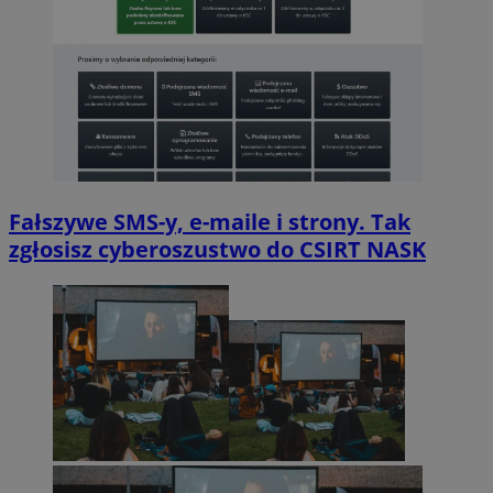
Fałszywe SMS-y, e-maile i strony. Tak
zgłosisz cyberoszustwo do CSIRT NASK