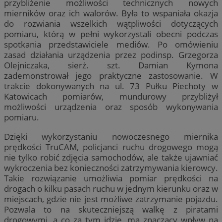
przybliżenie możliwości technicznych nowych
mierników oraz ich walorów. Była to wspaniała okazja
do rozwiania wszelkich wątpliwości dotyczących
pomiaru, którą w pełni wykorzystali obecni podczas
spotkania przedstawiciele mediów. Po omówieniu
zasad działania urządzenia przez podinsp. Grzegorza
Olejniczaka, sierż. szt. Damian Kymona
zademonstrował jego praktyczne zastosowanie. W
trakcie dokonywanych na ul. 73 Pułku Piechoty w
Katowicach pomiarów, mundurowy przybliżył
możliwości urządzenia oraz sposób wykonywania
pomiaru.
Dzięki wykorzystaniu nowoczesnego miernika
prędkości TruCAM, policjanci ruchu drogowego mogą
nie tylko robić zdjęcia samochodów, ale także ujawniać
wykroczenia bez konieczności zatrzymywania kierowcy.
Takie rozwiązanie umożliwia pomiar prędkości na
drogach o kilku pasach ruchu w jednym kierunku oraz w
miejscach, gdzie nie jest możliwe zatrzymanie pojazdu.
Pozwala to na skuteczniejszą walkę z piratami
drogowymi, a co za tym idzie, ma znaczący wpływ na