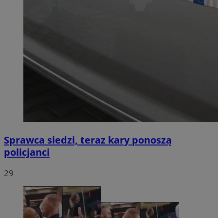
Sprawca siedzi, teraz kary ponoszą
policjanci
29