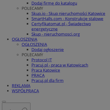
Dodaj firmę do katalogu
POLECAMY
Skup.io - Skup nieruchomości Katowice
SmartHalls.com - Konstrukcje stalowe
Certyfikatomat.pl - Świadectwo
energetyczne
Skup - nieruchomosci.org
OGŁOSZENIA
OGŁOSZENIA
Dodaj ogłoszenie
POLECAMY
Protocol IT
Pracuj.pl - praca w Katowicach
Praca Katowice
PRACA
Pracuj.pl dla firm
REKLAMA
WSPÓŁPRACA