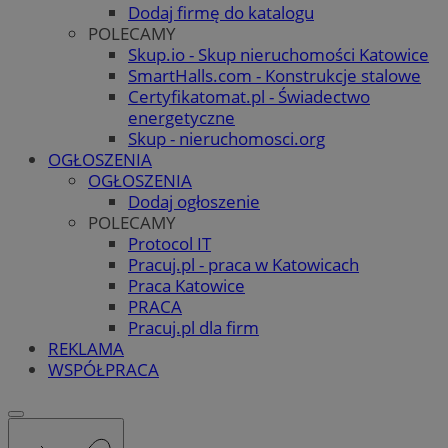
Dodaj firmę do katalogu
POLECAMY
Skup.io - Skup nieruchomości Katowice
SmartHalls.com - Konstrukcje stalowe
Certyfikatomat.pl - Świadectwo
energetyczne
Skup - nieruchomosci.org
OGŁOSZENIA
OGŁOSZENIA
Dodaj ogłoszenie
POLECAMY
Protocol IT
Pracuj.pl - praca w Katowicach
Praca Katowice
PRACA
Pracuj.pl dla firm
REKLAMA
WSPÓŁPRACA