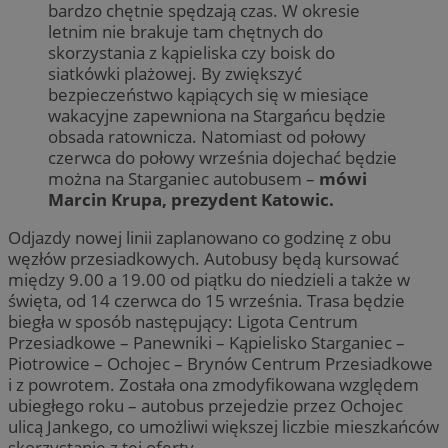
bardzo chętnie spędzają czas. W okresie
letnim nie brakuje tam chętnych do
skorzystania z kąpieliska czy boisk do
siatkówki plażowej. By zwiększyć
bezpieczeństwo kąpiących się w miesiące
wakacyjne zapewniona na Stargańcu będzie
obsada ratownicza. Natomiast od połowy
czerwca do połowy września dojechać będzie
można na Starganiec autobusem –
mówi
Marcin Krupa, prezydent Katowic.
Odjazdy nowej linii zaplanowano co godzinę z obu
węzłów przesiadkowych. Autobusy będą kursować
między 9.00 a 19.00 od piątku do niedzieli a także w
święta, od 14 czerwca do 15 września. Trasa będzie
biegła w sposób następujący: Ligota Centrum
Przesiadkowe – Panewniki – Kąpielisko Starganiec –
Piotrowice – Ochojec – Brynów Centrum Przesiadkowe
i z powrotem. Została ona zmodyfikowana względem
ubiegłego roku – autobus przejedzie przez Ochojec
ulicą Jankego, co umożliwi większej liczbie mieszkańców
skorzystanie z tej oferty.