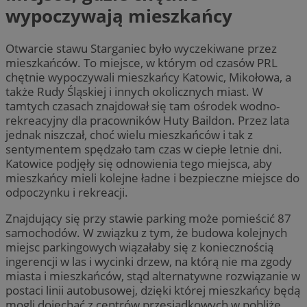
wypoczywają mieszkańcy
Otwarcie stawu Starganiec było wyczekiwane przez
mieszkańców. To miejsce, w którym od czasów PRL
chętnie wypoczywali mieszkańcy Katowic, Mikołowa, a
także Rudy Śląskiej i innych okolicznych miast. W
tamtych czasach znajdował się tam ośrodek wodno-
rekreacyjny dla pracowników Huty Baildon. Przez lata
jednak niszczał, choć wielu mieszkańców i tak z
sentymentem spędzało tam czas w ciepłe letnie dni.
Katowice podjęły się odnowienia tego miejsca, aby
mieszkańcy mieli kolejne ładne i bezpieczne miejsce do
odpoczynku i rekreacji.
Znajdujący się przy stawie parking może pomieścić 87
samochodów. W związku z tym, że budowa kolejnych
miejsc parkingowych wiązałaby się z koniecznością
ingerencji w las i wycinki drzew, na którą nie ma zgody
miasta i mieszkańców, stąd alternatywne rozwiązanie w
postaci linii autobusowej, dzięki której mieszkańcy będą
mogli dojechać z centrów przesiadkowych w pobliże