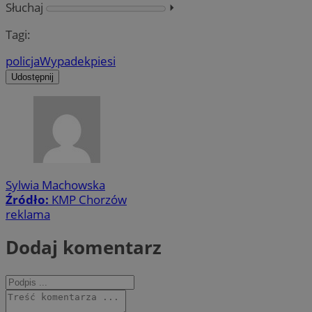
Słuchaj
⏵︎
Tagi:
policja
Wypadek
piesi
Udostępnij
Sylwia Machowska
Źródło:
KMP Chorzów
reklama
Dodaj komentarz