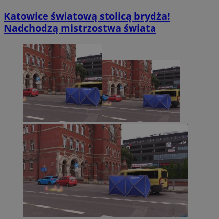
Katowice światową stolicą brydża!
Nadchodzą mistrzostwa świata