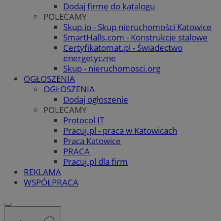
Dodaj firmę do katalogu
POLECAMY
Skup.io - Skup nieruchomości Katowice
SmartHalls.com - Konstrukcje stalowe
Certyfikatomat.pl - Świadectwo
energetyczne
Skup - nieruchomosci.org
OGŁOSZENIA
OGŁOSZENIA
Dodaj ogłoszenie
POLECAMY
Protocol IT
Pracuj.pl - praca w Katowicach
Praca Katowice
PRACA
Pracuj.pl dla firm
REKLAMA
WSPÓŁPRACA