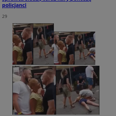
policjanci
29