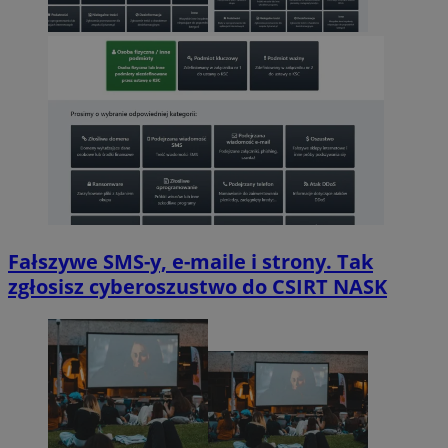
Fałszywe SMS-y, e-maile i strony. Tak
zgłosisz cyberoszustwo do CSIRT NASK