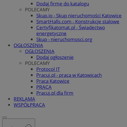
Dodaj firmę do katalogu
POLECAMY
Skup.io - Skup nieruchomości Katowice
SmartHalls.com - Konstrukcje stalowe
Certyfikatomat.pl - Świadectwo
energetyczne
Skup - nieruchomosci.org
OGŁOSZENIA
OGŁOSZENIA
Dodaj ogłoszenie
POLECAMY
Protocol IT
Pracuj.pl - praca w Katowicach
Praca Katowice
PRACA
Pracuj.pl dla firm
REKLAMA
WSPÓŁPRACA