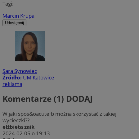
Tagi:
Marcin Krupa
Udostępnij
Sara Synowiec
Źródło:
UM Katowice
reklama
Komentarze (1)
DODAJ
W jaki spos&oacute;b można skorzystać z takiej
wycieczki??
elżbieta zaik
2024-02-05 o 19:13