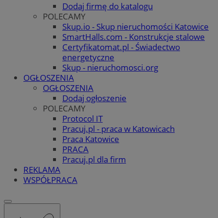
Dodaj firmę do katalogu
POLECAMY
Skup.io - Skup nieruchomości Katowice
SmartHalls.com - Konstrukcje stalowe
Certyfikatomat.pl - Świadectwo
energetyczne
Skup - nieruchomosci.org
OGŁOSZENIA
OGŁOSZENIA
Dodaj ogłoszenie
POLECAMY
Protocol IT
Pracuj.pl - praca w Katowicach
Praca Katowice
PRACA
Pracuj.pl dla firm
REKLAMA
WSPÓŁPRACA