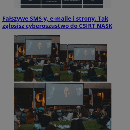
Fałszywe SMS-y, e-maile i strony. Tak
zgłosisz cyberoszustwo do CSIRT NASK