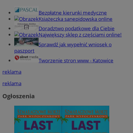
Bezpłatne kierunki medyczne
Książeczka sanepidowska online
Doradztwo podatkowe dla Ciebie
Największy sklep z częściami online!
Sprawdź jak wypełnić wniosek o
paszport
Tworzenie stron www - Katowice
reklama
reklama
Ogłoszenia