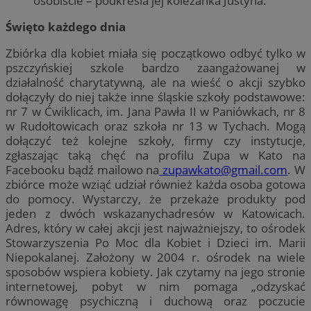
osobiście – podkreśla jej koleżanka Justyna.
Święto każdego dnia
Zbiórka dla kobiet miała się początkowo odbyć tylko w
pszczyńskiej szkole bardzo zaangażowanej w
działalność charytatywną, ale na wieść o akcji szybko
dołączyły do niej także inne śląskie szkoły podstawowe:
nr 7 w Ćwiklicach, im. Jana Pawła II w Paniówkach, nr 8
w Rudołtowicach oraz szkoła nr 13 w Tychach. Mogą
dołączyć też kolejne szkoły, firmy czy instytucje,
zgłaszając taką chęć na profilu Zupa w Kato na
Facebooku bądź mailowo na
zupawkato@gmail.com
. W
zbiórce może wziąć udział również każda osoba gotowa
do pomocy. Wystarczy, że przekaże produkty pod
jeden z dwóch wskazanychadresów w Katowicach.
Adres, który w całej akcji jest najważniejszy, to ośrodek
Stowarzyszenia Po Moc dla Kobiet i Dzieci im. Marii
Niepokalanej. Założony w 2004 r. ośrodek na wiele
sposobów wspiera kobiety. Jak czytamy na jego stronie
internetowej, pobyt w nim pomaga „odzyskać
równowagę psychiczną i duchową oraz poczucie