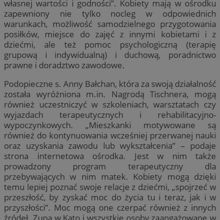
własnej wartości i godności”. Kobiety mają w ośrodku
zapewniony nie tylko nocleg w odpowiednich
warunkach, możliwość samodzielnego przygotowania
posiłków, miejsce do zajęć z innymi kobietami i z
dziećmi, ale też pomoc psychologiczną (terapię
grupową i indywidualną) i duchową, poradnictwo
prawne i doradztwo zawodowe.
Podopieczne s. Anny Bałchan, która za swoją działalność
została wyróżniona m.in. Nagrodą Tischnera, mogą
również uczestniczyć w szkoleniach, warsztatach czy
wyjazdach terapeutycznych i rehabilitacyjno-
wypoczynkowych. „Mieszkanki motywowane są
również do kontynuowania wcześniej przerwanej nauki
oraz uzyskania zawodu lub wykształcenia” – podaje
strona internetowa ośrodka. Jest w nim także
prowadzony program terapeutyczny dla
przebywających w nim matek. Kobiety mogą dzięki
temu lepiej poznać swoje relacje z dziećmi, „spojrzeć w
przeszłość, by zyskać moc do życia tu i teraz, jak i w
przyszłości”. Moc mogą one czerpać również z innych
źródeł. Zupa w Kato i wszystkie osoby zaangażowane w