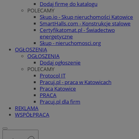
Dodaj firmę do katalogu
POLECAMY
Skup.io - Skup nieruchomości Katowice
SmartHalls.com - Konstrukcje stalowe
Certyfikatomat.pl - Świadectwo
energetyczne
Skup - nieruchomosci.org
OGŁOSZENIA
OGŁOSZENIA
Dodaj ogłoszenie
POLECAMY
Protocol IT
Pracuj.pl - praca w Katowicach
Praca Katowice
PRACA
Pracuj.pl dla firm
REKLAMA
WSPÓŁPRACA