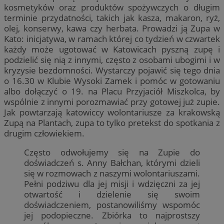
kosmetyków oraz produktów spożywczych o długim
terminie przydatności, takich jak kasza, makaron, ryż,
olej, konserwy, kawa czy herbata. Prowadzi ją Zupa w
Kato: inicjatywa, w ramach której co tydzień w czwartek
każdy może ugotować w Katowicach pyszną zupę i
podzielić się nią z innymi, często z osobami ubogimi i w
kryzysie bezdomności. Wystarczy pojawić się tego dnia
o 16.30 w Klubie Wysoki Zamek i pomóc w gotowaniu
albo dołączyć o 19. na Placu Przyjaciół Miszkolca, by
wspólnie z innymi porozmawiać przy gotowej już zupie.
Jak powtarzają katowiccy wolontariusze za krakowską
Zupą na Plantach, zupa to tylko pretekst do spotkania z
drugim człowiekiem.
Często odwołujemy się na Zupie do
doświadczeń s. Anny Bałchan, którymi dzieli
się w rozmowach z naszymi wolontariuszami.
Pełni podziwu dla jej misji i wdzięczni za jej
otwartość i dzielenie się swoim
doświadczeniem, postanowiliśmy wspomóc
jej podopieczne. Zbiórka to najprostszy