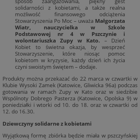
sposób zaangażowania, piękny gest
solidarności z kobietami, a także realna
możliwość finansowego odciążenia
Stowarzyszenia Po Moc – uważa
Małgorzata
Wiatr, nauczycielka w Szkole
Podstawowej nr 4 w Pszczynie i
wolontariuszka Zupy w Kato.
– Dzień
Kobiet to świetna okazja, by wesprzeć
Stowarzyszenie, które niosąc pomoc
kobietom w kryzysie, każdy dzień ich życia
czyni swoistym świętem – dodaje.
Produkty można przekazać do 22 marca w czwartki w
Klubie Wysoki Zamek (Katowice, Gliwicka 96a) podczas
gotowania w ramach Zupy w Kato oraz w siedzibie
Wspólnoty Dobrego Pasterza (Katowice, Opolska 9) w
poniedziałki i wtorki od 10. do 18. oraz w czwartki od
12. do 16.30.
Dziewczyny solidarne z kobietami
Wyjątkową formę zbiórka będzie miała w pszczyńskiej