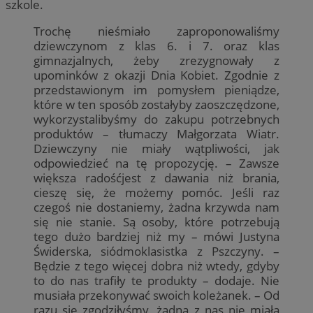
szkole.
Trochę nieśmiało zaproponowaliśmy
dziewczynom z klas 6. i 7. oraz klas
gimnazjalnych, żeby zrezygnowały z
upominków z okazji Dnia Kobiet. Zgodnie z
przedstawionym im pomysłem pieniądze,
które w ten sposób zostałyby zaoszczędzone,
wykorzystalibyśmy do zakupu potrzebnych
produktów – tłumaczy Małgorzata Wiatr.
Dziewczyny nie miały wątpliwości, jak
odpowiedzieć na tę propozycję. – Zawsze
większa radośćjest z dawania niż brania,
cieszę się, że możemy pomóc. Jeśli raz
czegoś nie dostaniemy, żadna krzywda nam
się nie stanie. Są osoby, które potrzebują
tego dużo bardziej niż my – mówi Justyna
Świderska, siódmoklasistka z Pszczyny. –
Będzie z tego więcej dobra niż wtedy, gdyby
to do nas trafiły te produkty – dodaje. Nie
musiała przekonywać swoich koleżanek. – Od
razu się zgodziłyśmy, żadna z nas nie miała