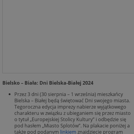
QeSessID
mojekatowice.pl
1 rok
MvSessID
mojekatowice.pl
1 rok
__cf_bm
29 minut 5
Cloudflare Inc.
sekund
.temu.com
Bielsko – Biała: Dni Bielska-Białej 2024
Przez 3 dni (30 sierpnia – 1 września) mieszkańcy
Googl
Bielska – Białej będą świętować Dni swojego miasta.
Tegoroczna edycja imprezy nabierze wyjątkowego
charakteru w związku z ubieganiem się przez miasto
VISITOR_PRIVACY_METADATA
5 miesięcy
YouTube
tygodnie
.youtube.com
o tytuł „Europejskiej Stolicy Kultury” i odbędzie się
pod hasłem „Miasto Splotów”. Na plakacie poniżej a
także pod podanym
linkiem
znajdziecie program