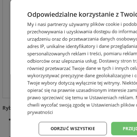
Odpowiedzialne korzystanie z Twoi
My i nasi partnerzy używamy plików cookie i podob
przechowywania i uzyskiwania dostępu do informac
urządzeniu oraz do przetwarzania danych osobowych
adres IP, unikalne identyfikatory i dane przeglądani
spersonalizowanych reklam i treści, pomiaru reklam i
odbiorców oraz ulepszania usług.
Dostawcy stron tr
również przetwarzać Twoje dane w tych i innych cel
wykorzystywać precyzyjne dane geolokalizacyjne i c
Twoje wybory dotyczą wyłącznie tej witryny. Niekt
opierać się na prawnie uzasadnionym interesie zami
prawo sprzeciwić się temu w
Ustawieniach reklam
.
chwili wycofać swoją zgodę w
Ustawieniach plików 
Rybnik: Muzyczne piątki: country & taniec liniowy
prywatności
„
Park Pary” Zabytkowa Kopalni Ignacy, Ignacego
Mościckiego 3; godz. 19:00; Wstęp wolny
ODRZUĆ WSZYSTKIE
PRZEJ