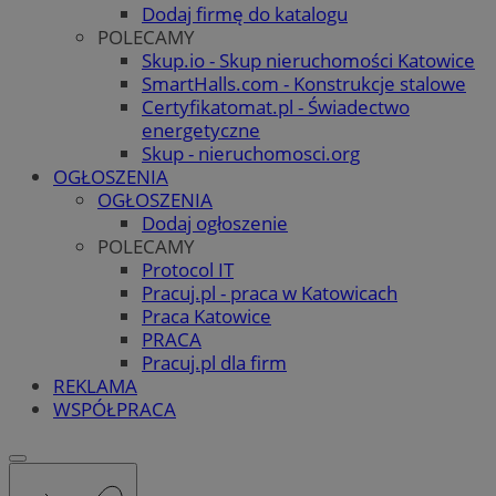
Dodaj firmę do katalogu
POLECAMY
Skup.io - Skup nieruchomości Katowice
SmartHalls.com - Konstrukcje stalowe
Certyfikatomat.pl - Świadectwo
energetyczne
Skup - nieruchomosci.org
OGŁOSZENIA
OGŁOSZENIA
Dodaj ogłoszenie
POLECAMY
Protocol IT
Pracuj.pl - praca w Katowicach
Praca Katowice
PRACA
Pracuj.pl dla firm
REKLAMA
WSPÓŁPRACA