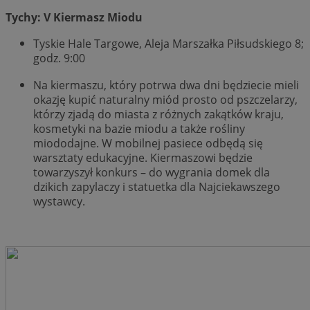
przez
prezentacją
utrzy
bitoIsSecure
1 rok
P
Comcast
Tychy: V Kiermasz Miodu
użytkownik
u
Corporation
c
.bidswitch.net
1 rok
Ten p
o
.bidr.io
ident
Tyskie Hale Targowe, Aleja Marszałka Piłsudskiego 8;
r
odwi
ś
godz. 9:00
odwi
z
inter
r
doty
l
Na kiermaszu, który potrwa dwa dni będziecie mieli
użytk
r
okazję kupić naturalny miód prosto od pszczelarzy,
inter
r
które
którzy zjadą do miasta z różnych zakątków kraju,
przec
MR
1 tydzień
T
Microsoft
kosmetyki na bazie miodu a także rośliny
M
Corporation
__eoi
.mojekatowice.pl
5 miesięcy 4
Ten p
u
miododajne. W mobilnej pasiece odbędą się
.c.bing.com
tygodnie
do n
w
warsztaty edukacyjne. Kiermaszowi będzie
użytk
i
stron
w
towarzyszył konkurs – do wygrania domek dla
poma
dzikich zapylaczy i statuetka dla Najciekawszego
dośw
MUID
1 rok
T
Microsoft
anal
p
wystawcy.
Corporation
inter
p
.clarity.ms
u
_clsk
1 dzień
Ten p
Microsoft
u
z op
mojekatowice.pl
u
Clari
w
używ
f
infor
P
i łąc
s
stron
r
użyt
M
anali
ś