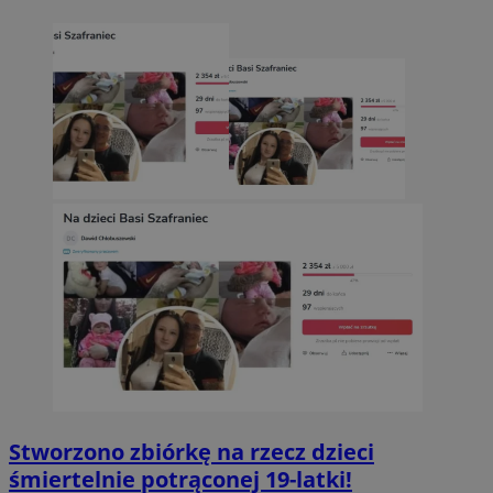
Stworzono zbiórkę na rzecz dzieci
śmiertelnie potrąconej 19-latki!