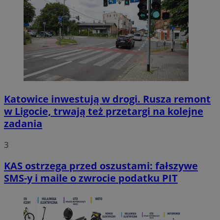
Katowice inwestują w drogi. Rusza remont
w Ligocie, trwają też przetargi na kolejne
zadania
3
KAS ostrzega przed oszustami: fałszywe
SMS-y i maile o zwrocie podatku PIT