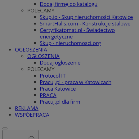
Dodaj firmę do katalogu
POLECAMY
Skup.io - Skup nieruchomości Katowice
SmartHalls.com - Konstrukcje stalowe
Certyfikatomat.pl - Świadectwo
energetyczne
Skup - nieruchomosci.org
OGŁOSZENIA
OGŁOSZENIA
Dodaj ogłoszenie
POLECAMY
Protocol IT
Pracuj.pl - praca w Katowicach
Praca Katowice
PRACA
Pracuj.pl dla firm
REKLAMA
WSPÓŁPRACA