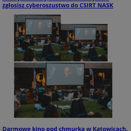
zgłosisz cyberoszustwo do CSIRT NASK
Darmowe kino pod chmurką w Katowicach.