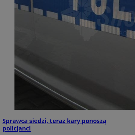
Sprawca siedzi, teraz kary ponoszą
policjanci