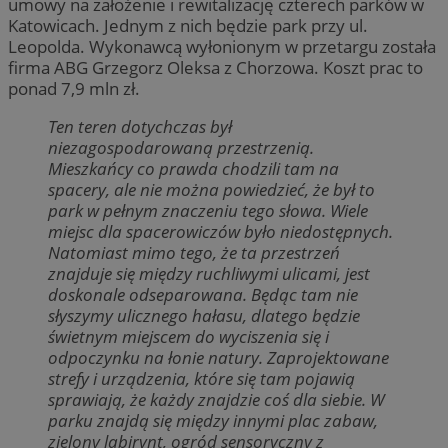
umowy na założenie i rewitalizację czterech parków w
Katowicach. Jednym z nich będzie park przy ul.
Leopolda. Wykonawcą wyłonionym w przetargu została
firma ABG Grzegorz Oleksa z Chorzowa. Koszt prac to
ponad 7,9 mln zł.
Ten teren dotychczas był
niezagospodarowaną przestrzenią.
Mieszkańcy co prawda chodzili tam na
spacery, ale nie można powiedzieć, że był to
park w pełnym znaczeniu tego słowa. Wiele
miejsc dla spacerowiczów było niedostępnych.
Natomiast mimo tego, że ta przestrzeń
znajduje się między ruchliwymi ulicami, jest
doskonale odseparowana. Będąc tam nie
słyszymy ulicznego hałasu, dlatego będzie
świetnym miejscem do wyciszenia się i
odpoczynku na łonie natury. Zaprojektowane
strefy i urządzenia, które się tam pojawią
sprawiają, że każdy znajdzie coś dla siebie. W
parku znajdą się między innymi plac zabaw,
zielony labirynt, ogród sensoryczny z