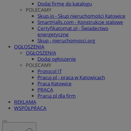
Dodaj firmę do katalogu
POLECAMY
Skup.io - Skup nieruchomości Katowice
SmartHalls.com - Konstrukcje stalowe
Certyfikatomat.pl - Świadectwo
energetyczne
Skup - nieruchomosci.org
OGŁOSZENIA
OGŁOSZENIA
Dodaj ogłoszenie
POLECAMY
Protocol IT
Pracuj.pl - praca w Katowicach
Praca Katowice
PRACA
Pracuj.pl dla firm
REKLAMA
WSPÓŁPRACA