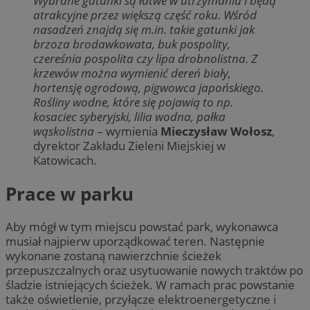
Wybrane gatunki są łatwe w utrzymaniu i będą
atrakcyjne przez większą część roku. Wśród
nasadzeń znajdą się m.in. takie gatunki jak
brzoza brodawkowata, buk pospolity,
czereśnia pospolita czy lipa drobnolistna. Z
krzewów można wymienić dereń biały,
hortensję ogrodową, pigwowca japońskiego.
Rośliny wodne, które się pojawią to np.
kosaciec syberyjski, lilia wodna, pałka
wąskolistna
– wymienia
Mieczysław Wołosz
,
dyrektor Zakładu Zieleni Miejskiej w
Katowicach.
Prace w parku
Aby mógł w tym miejscu powstać park, wykonawca
musiał najpierw uporządkować teren. Następnie
wykonane zostaną nawierzchnie ścieżek
przepuszczalnych oraz usytuowanie nowych traktów po
śladzie istniejących ścieżek. W ramach prac powstanie
także oświetlenie, przyłącze elektroenergetyczne i