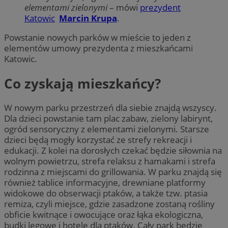
elementami zielonymi
– mówi
prezydent
Katowic
Marcin Krupa
.
Powstanie nowych parków w mieście to jeden z
elementów umowy prezydenta z mieszkańcami
Katowic.
Co zyskają mieszkańcy?
W nowym parku przestrzeń dla siebie znajdą wszyscy.
Dla dzieci powstanie tam plac zabaw, zielony labirynt,
ogród sensoryczny z elementami zielonymi. Starsze
dzieci będą mogły korzystać ze strefy rekreacji i
edukacji. Z kolei na dorosłych czekać będzie siłownia na
wolnym powietrzu, strefa relaksu z hamakami i strefa
rodzinna z miejscami do grillowania. W parku znajdą się
również tablice informacyjne, drewniane platformy
widokowe do obserwacji ptaków, a także tzw. ptasia
remiza, czyli miejsce, gdzie zasadzone zostaną rośliny
obficie kwitnące i owocujące oraz łąka ekologiczna,
budki lęgowe i hotele dla ptaków. Cały park będzie