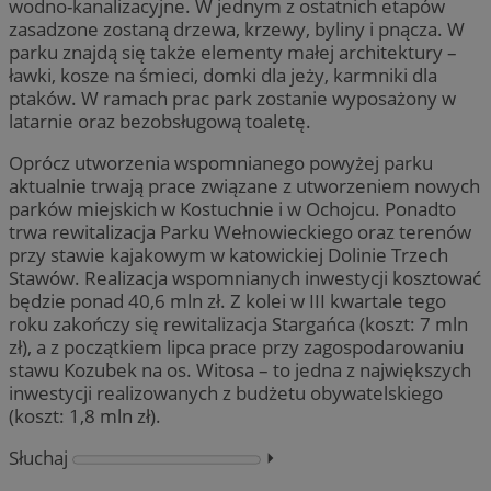
wodno-kanalizacyjne. W jednym z ostatnich etapów
zasadzone zostaną drzewa, krzewy, byliny i pnącza. W
parku znajdą się także elementy małej architektury –
ławki, kosze na śmieci, domki dla jeży, karmniki dla
ptaków. W ramach prac park zostanie wyposażony w
latarnie oraz bezobsługową toaletę.
Oprócz utworzenia wspomnianego powyżej parku
aktualnie trwają prace związane z utworzeniem nowych
parków miejskich w Kostuchnie i w Ochojcu. Ponadto
trwa rewitalizacja Parku Wełnowieckiego oraz terenów
przy stawie kajakowym w katowickiej Dolinie Trzech
Stawów. Realizacja wspomnianych inwestycji kosztować
będzie ponad 40,6 mln zł. Z kolei w III kwartale tego
roku zakończy się rewitalizacja Stargańca (koszt: 7 mln
zł), a z początkiem lipca prace przy zagospodarowaniu
stawu Kozubek na os. Witosa – to jedna z największych
inwestycji realizowanych z budżetu obywatelskiego
(koszt: 1,8 mln zł).
Słuchaj
⏵︎