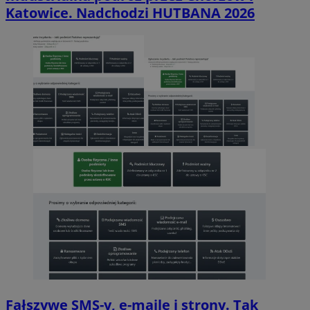
Katowice. Nadchodzi HUTBANA 2026
Fałszywe SMS-y, e-maile i strony. Tak