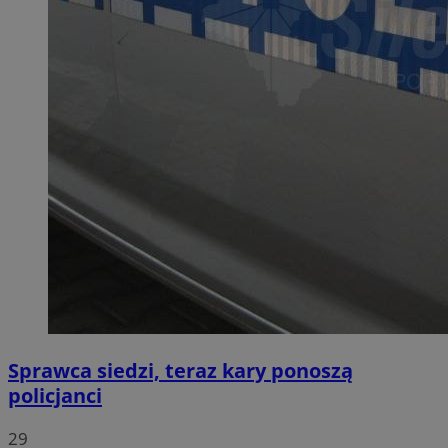
Sprawca siedzi, teraz kary ponoszą
policjanci
29