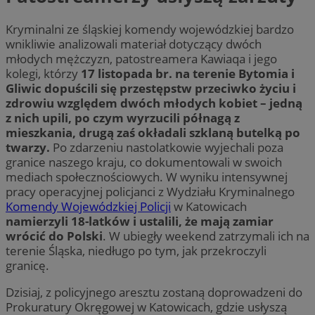
Kryminalni ze śląskiej komendy wojewódzkiej bardzo
wnikliwie analizowali materiał dotyczący dwóch
młodych mężczyzn, patostreamera Kawiaqa i jego
kolegi, którzy
17 listopada br. na terenie Bytomia i
Gliwic dopuścili się przestępstw przeciwko życiu i
zdrowiu względem dwóch młodych kobiet – jedną
z nich upili, po czym wyrzucili półnagą z
mieszkania, drugą zaś okładali szklaną butelką po
twarzy.
Po zdarzeniu nastolatkowie wyjechali poza
granice naszego kraju, co dokumentowali w swoich
mediach społecznościowych. W wyniku intensywnej
pracy operacyjnej policjanci z Wydziału Kryminalnego
Komendy Wojewódzkiej Policji
w Katowicach
namierzyli 18-latków i ustalili, że mają zamiar
wrócić do Polski
. W ubiegły weekend zatrzymali ich na
terenie Śląska, niedługo po tym, jak przekroczyli
granicę.
Dzisiaj, z policyjnego aresztu zostaną doprowadzeni do
Prokuratury Okręgowej w Katowicach, gdzie usłyszą