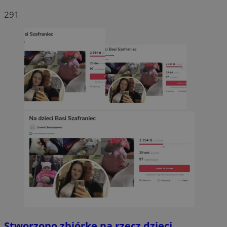
291
Stworzono zbiórkę na rzecz dzieci