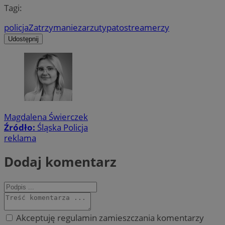
Tagi:
policja
Zatrzymanie
zarzuty
patostreamerzy
Udostępnij
Magdalena Świerczek
Źródło:
Śląska Policja
reklama
Dodaj komentarz
Akceptuję regulamin zamieszczania komentarzy