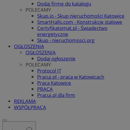
Dodaj firmę do katalogu
POLECAMY
Skup.io - Skup nieruchomości Katowice
SmartHalls.com - Konstrukcje stalowe
Certyfikatomat.pl - Świadectwo
energetyczne
Skup - nieruchomosci.org
OGŁOSZENIA
OGŁOSZENIA
Dodaj ogłoszenie
POLECAMY
Protocol IT
Pracuj.pl - praca w Katowicach
Praca Katowice
PRACA
Pracuj.pl dla firm
REKLAMA
WSPÓŁPRACA