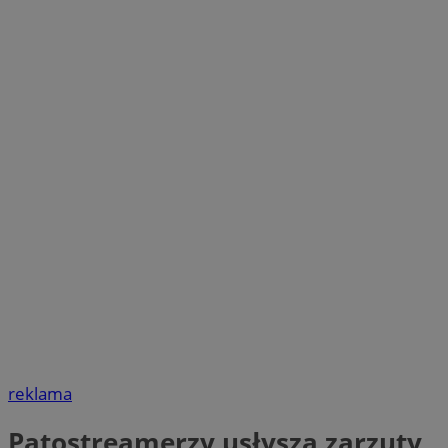
reklama
Patostreamerzy usłyszą zarzuty