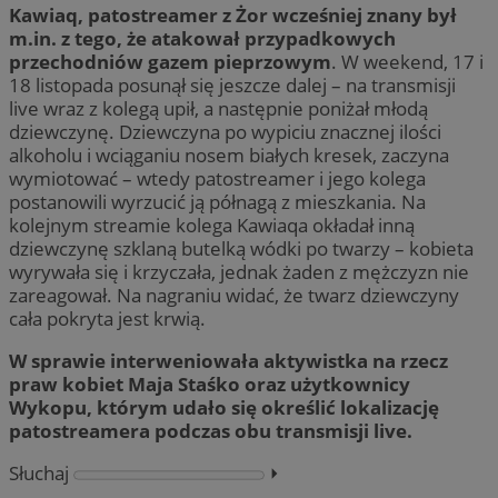
Kawiaq, patostreamer z Żor wcześniej znany był
m.in. z tego, że atakował przypadkowych
przechodniów gazem pieprzowym
. W weekend, 17 i
18 listopada posunął się jeszcze dalej – na transmisji
live wraz z kolegą upił, a następnie poniżał młodą
dziewczynę. Dziewczyna po wypiciu znacznej ilości
alkoholu i wciąganiu nosem białych kresek, zaczyna
wymiotować – wtedy patostreamer i jego kolega
postanowili wyrzucić ją półnagą z mieszkania. Na
kolejnym streamie kolega Kawiaqa okładał inną
dziewczynę szklaną butelką wódki po twarzy – kobieta
wyrywała się i krzyczała, jednak żaden z mężczyzn nie
zareagował. Na nagraniu widać, że twarz dziewczyny
cała pokryta jest krwią.
W sprawie interweniowała aktywistka na rzecz
praw kobiet Maja Staśko oraz użytkownicy
Wykopu, którym udało się określić lokalizację
patostreamera podczas obu transmisji live.
Słuchaj
⏵︎