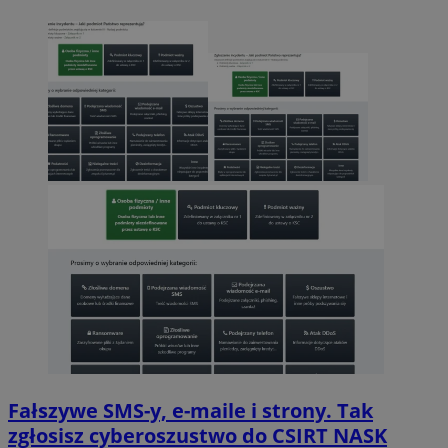
Fałszywe SMS-y, e-maile i strony. Tak
zgłosisz cyberoszustwo do CSIRT NASK