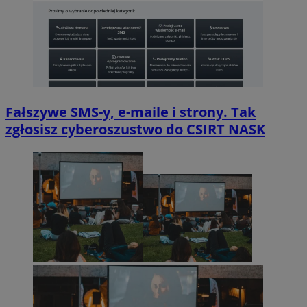
Fałszywe SMS-y, e-maile i strony. Tak
zgłosisz cyberoszustwo do CSIRT NASK