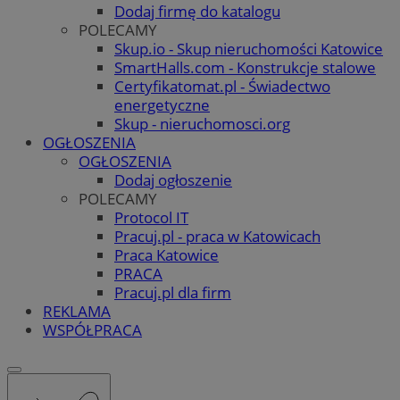
Dodaj firmę do katalogu
POLECAMY
Skup.io - Skup nieruchomości Katowice
SmartHalls.com - Konstrukcje stalowe
Certyfikatomat.pl - Świadectwo
energetyczne
Skup - nieruchomosci.org
OGŁOSZENIA
OGŁOSZENIA
Dodaj ogłoszenie
POLECAMY
Protocol IT
Pracuj.pl - praca w Katowicach
Praca Katowice
PRACA
Pracuj.pl dla firm
REKLAMA
WSPÓŁPRACA