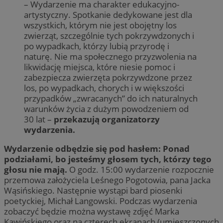
– Wydarzenie ma charakter edukacyjno-
artystyczny. Spotkanie dedykowane jest dla
wszystkich, którym nie jest obojętny los
zwierząt, szczególnie tych pokrzywdzonych i
po wypadkach, którzy lubią przyrodę i
naturę. Nie ma społecznego przyzwolenia na
likwidację miejsca, które niesie pomoc i
zabezpiecza zwierzęta pokrzywdzone przez
los, po wypadkach, chorych i w większości
przypadków „zwracanych” do ich naturalnych
warunków życia z dużym powodzeniem od
30 lat –
przekazują organizatorzy
wydarzenia.
Wydarzenie odbędzie się pod hasłem: Ponad
podziałami, bo jesteśmy głosem tych, którzy tego
głosu nie mają.
O godz. 15:00 wydarzenie rozpocznie
przemowa założyciela Leśnego Pogotowia, pana Jacka
Wąsińskiego. Następnie wystąpi bard piosenki
poetyckiej, Michał Langowski. Podczas wydarzenia
zobaczyć będzie można wystawę zdjęć Marka
Kawińskiego oraz na czterech ekranach (umieszczonych