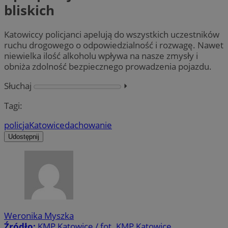
bliskich
Katowiccy policjanci apelują do wszystkich uczestników
ruchu drogowego o odpowiedzialność i rozwagę. Nawet
niewielka ilość alkoholu wpływa na nasze zmysły i
obniża zdolność bezpiecznego prowadzenia pojazdu.
Słuchaj
⏵︎
Tagi:
policja
Katowice
dachowanie
Udostępnij
Weronika Myszka
Źródło:
KMP Katowice / fot. KMP Katowice