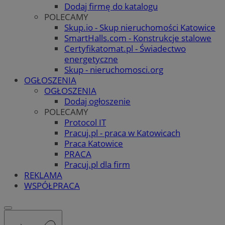
Dodaj firmę do katalogu
POLECAMY
Skup.io - Skup nieruchomości Katowice
SmartHalls.com - Konstrukcje stalowe
Certyfikatomat.pl - Świadectwo
energetyczne
Skup - nieruchomosci.org
OGŁOSZENIA
OGŁOSZENIA
Dodaj ogłoszenie
POLECAMY
Protocol IT
Pracuj.pl - praca w Katowicach
Praca Katowice
PRACA
Pracuj.pl dla firm
REKLAMA
WSPÓŁPRACA