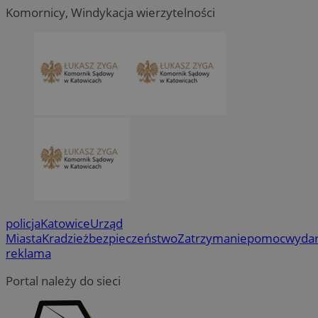
Komornicy, Windykacja wierzytelności
policja
Katowice
Urząd
Miasta
Kradzież
bezpieczeństwo
Zatrzymanie
pomoc
wydar
reklama
Portal należy do sieci