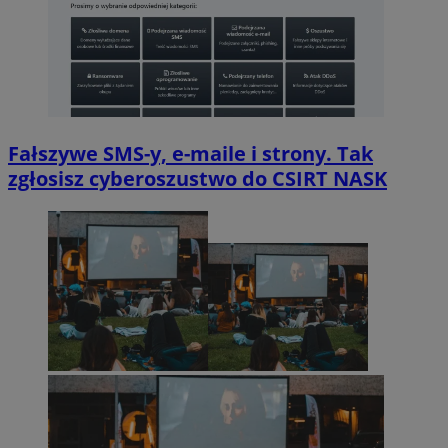
Fałszywe SMS-y, e-maile i strony. Tak
zgłosisz cyberoszustwo do CSIRT NASK