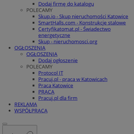
Dodaj firmę do katalogu
POLECAMY
Skup.io - Skup nieruchomości Katowice
SmartHalls.com - Konstrukcje stalowe
Certyfikatomat.pl - Świadectwo
energetyczne
Skup - nieruchomosci.org
OGŁOSZENIA
OGŁOSZENIA
Dodaj ogłoszenie
POLECAMY
Protocol IT
Pracuj.pl - praca w Katowicach
Praca Katowice
PRACA
Pracuj.pl dla firm
REKLAMA
WSPÓŁPRACA