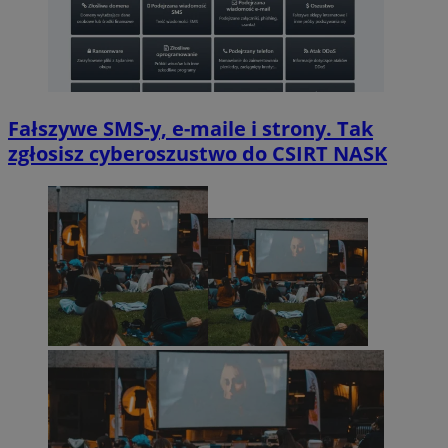
Fałszywe SMS-y, e-maile i strony. Tak
zgłosisz cyberoszustwo do CSIRT NASK