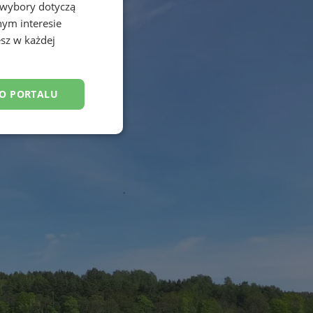
 wybory dotyczą
nym interesie
sz w każdej
DO PORTALU
esklasyfikowane
ane
owanie użytkownika i
j.