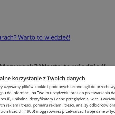
rach? Warto to wiedzieć!
 Mazurach? Warto to wiedzieć!
lne korzystanie z Twoich danych
rzy używamy plików cookie i podobnych technologii do przechow
ępu do informacji na Twoim urządzeniu oraz do przetwarzania 
dres IP, unikalne identyfikatory i dane przeglądania, w celu wyświ
h reklam i treści, pomiaru reklam i treści, analizy odbiorców or
tron trzecich (1900)
mogą również przetwarzać Twoje dane w tych