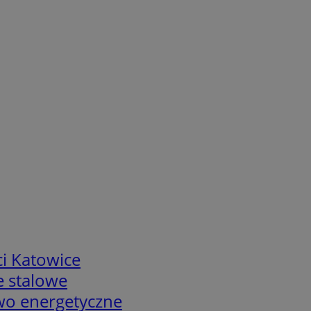
i Katowice
e stalowe
two energetyczne