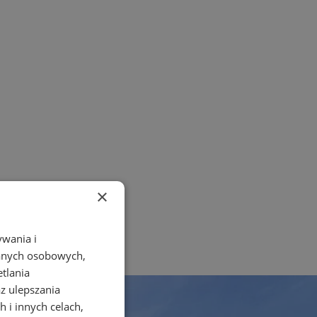
×
ywania i
danych osobowych,
etlania
az ulepszania
 i innych celach,