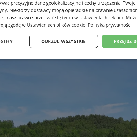
wać precyzyjne dane geolokalizacyjne i cechy urządzenia. Twoje
tryny. Niektórzy dostawcy mogą opierać się na prawnie uzasadnio
ie; masz prawo sprzeciwić się temu w
Ustawieniach reklam
. Może
woją zgodę w
Ustawieniach plików cookie
.
Polityka prywatności
EGÓŁY
ODRZUĆ WSZYSTKIE
PRZEJDŹ 
Wydajność
Targetowanie
Funkcjonalność
Ni
ezbędne
Wydajność
Targetowanie
Funkcjonalność
Niesklasyfikow
ie umożliwiają korzystanie z podstawowych funkcji strony internetowej, takich jak log
Bez niezbędnych plików cookie nie można prawidłowo korzystać ze strony internetowe
Provider
/
Okres
Opis
Domena
przechowywania