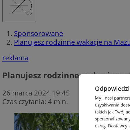
Sponsorowane
Planujesz rodzinne wakacje na Mazu
reklama
Planujesz rodzinne wakacje na
Odpowiedzia
26 marca 2024 19:45
My i nasi partne
Czas czytania: 4 min.
uzyskiwania dost
takich jak Twój a
spersonalizowanyc
usług.
Dostawcy s