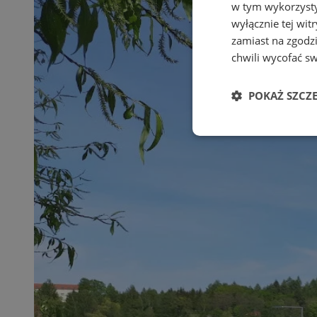
w tym wykorzysty
wyłącznie tej wi
zamiast na zgodz
chwili wycofać s
POKAŻ SZCZ
Niezbędne
Ni
Niezbędne pliki cook
zarządzanie kontem. 
Nazwa