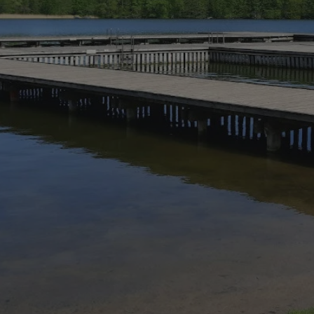
mojekatowice.pl
1 rok
Ten plik cookie przechowuje identy
mojekatowice.pl
1 rok
Ten plik cookie przechowuje identy
mojekatowice.pl
1 rok
Ten plik cookie przechowuje identy
29 minut 56
Ten plik cookie służy do rozróżnia
Cloudflare Inc.
sekund
Jest to korzystne dla strony inte
.temu.com
umożliwia tworzenie ważnych rap
korzystania z jej witryny interneto
METADATA
5 miesięcy 4
Ten plik cookie przechowuje info
YouTube
tygodnie
użytkownika oraz jego preferencj
.youtube.com
prywatności podczas korzystania z
wybory dotyczące polityki prywat
zgody, zapewniając ich przestrzeg
wizytach. Dzięki temu użytkowni
konfigurować swoich preferencji,
i zgodność z regulacjami ochrony
29 minut 53
Ten plik cookie służy do rozróżnia
Cloudflare Inc.
Google Privacy Policy
sekundy
Jest to korzystne dla strony inte
.twitter.com
umożliwia tworzenie ważnych rap
korzystania z jej witryny interneto
nt
4 tygodnie 2 dni
Ten plik cookie jest używany prze
CookieScript
Script.com do zapamiętywania pre
mojekatowice.pl
dotyczących zgody użytkownika na 
to konieczne, aby baner cookie C
działał poprawnie.