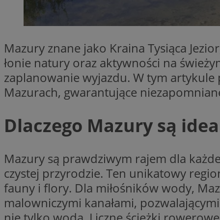
Nazwa
Pro
Nazwa
Nazwa
mlcwc
Do
Nazwa
Mazury znane jako Kraina Tysiąca Jezi
__Secure-YNID
_ga_QJYQY75XFT
google_push
.bi
bitoIsSecure
łonie natury oraz aktywności na świeży
c
zaplanowanie wyjazdu. W tym artykule
Mazurach, gwarantujące niezapomnian
MR
__eoi
Dlaczego Mazury są idea
MUID
_clsk
Mazury są prawdziwym rajem dla każdego
SRM_B
czystej przyrodzie. Ten unikatowy region 
_clck
fauny i flory. Dla miłośników wody, Ma
VISITOR_INFO1_LIV
malowniczymi kanałami, pozwalającymi 
b
nie tylko woda. Liczne ścieżki rowerowe