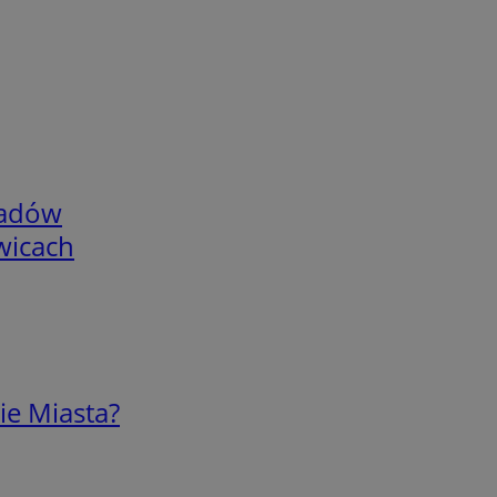
adów
wicach
ie Miasta?