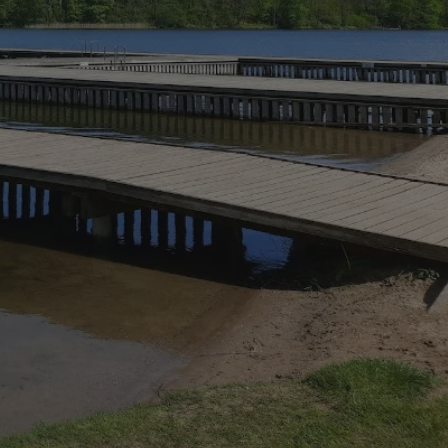
fikator sesji.
fikator sesji.
fikator sesji.
nia ludzi i botów.
rnetowej, ponieważ
ortów na temat
wej.
rmacje o zgodzie
ach dotyczących
 witryny. Rejestruje
ności i ustawień
anie w kolejnych
k nie musi ponownie
 co zwiększa wygodę
 danych.
nia ludzi i botów.
rnetowej, ponieważ
ortów na temat
wej.
z usługę Cookie-
ferencji
pliki cookie. Jest
ookie-Script.com