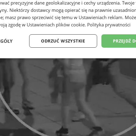
wać precyzyjne dane geolokalizacyjne i cechy urządzenia. Twoje
tryny. Niektórzy dostawcy mogą opierać się na prawnie uzasadnio
ie; masz prawo sprzeciwić się temu w
Ustawieniach reklam
. Może
woją zgodę w
Ustawieniach plików cookie
.
Polityka prywatności
EGÓŁY
ODRZUĆ WSZYSTKIE
PRZEJDŹ 
Wydajność
Targetowanie
Funkcjonalność
Ni
ezbędne
Wydajność
Targetowanie
Funkcjonalność
Niesklasyfikow
ie umożliwiają korzystanie z podstawowych funkcji strony internetowej, takich jak log
Bez niezbędnych plików cookie nie można prawidłowo korzystać ze strony internetowe
Provider
/
Okres
Opis
Domena
przechowywania