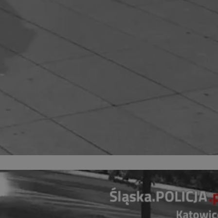
fikator sesji.
fikator sesji.
fikator sesji.
nia ludzi i botów.
rnetowej, ponieważ
ortów na temat
wej.
rmacje o zgodzie
ach dotyczących
 witryny. Rejestruje
ności i ustawień
anie w kolejnych
k nie musi ponownie
 co zwiększa wygodę
 danych.
nia ludzi i botów.
rnetowej, ponieważ
ortów na temat
wej.
z usługę Cookie-
ferencji
pliki cookie. Jest
ookie-Script.com