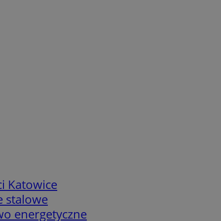
i Katowice
e stalowe
two energetyczne