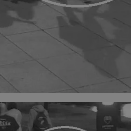
mojekatowice.pl
1 rok
Ten plik cookie przechowuje identy
mojekatowice.pl
1 rok
Ten plik cookie przechowuje identy
mojekatowice.pl
1 rok
Ten plik cookie przechowuje identy
29 minut 56
Ten plik cookie służy do rozróżnia
Cloudflare Inc.
sekund
Jest to korzystne dla strony inte
.temu.com
umożliwia tworzenie ważnych rap
korzystania z jej witryny interneto
METADATA
5 miesięcy 4
Ten plik cookie przechowuje info
YouTube
tygodnie
użytkownika oraz jego preferencj
.youtube.com
prywatności podczas korzystania z
wybory dotyczące polityki prywat
zgody, zapewniając ich przestrzeg
wizytach. Dzięki temu użytkowni
konfigurować swoich preferencji,
i zgodność z regulacjami ochrony
29 minut 53
Ten plik cookie służy do rozróżnia
Cloudflare Inc.
Google Privacy Policy
sekundy
Jest to korzystne dla strony inte
.twitter.com
umożliwia tworzenie ważnych rap
korzystania z jej witryny interneto
nt
4 tygodnie 2 dni
Ten plik cookie jest używany prze
CookieScript
Script.com do zapamiętywania pre
mojekatowice.pl
dotyczących zgody użytkownika na 
to konieczne, aby baner cookie C
działał poprawnie.