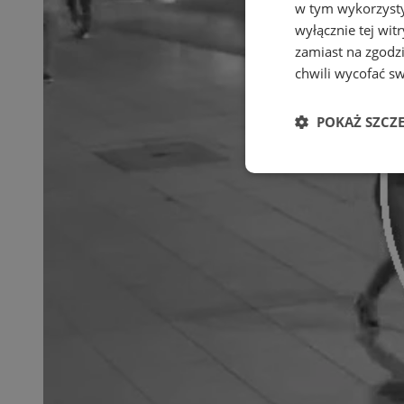
w tym wykorzysty
wyłącznie tej wi
zamiast na zgodz
chwili wycofać s
POKAŻ SZCZ
Niezbędne
Ni
Niezbędne pliki cook
zarządzanie kontem. 
Nazwa