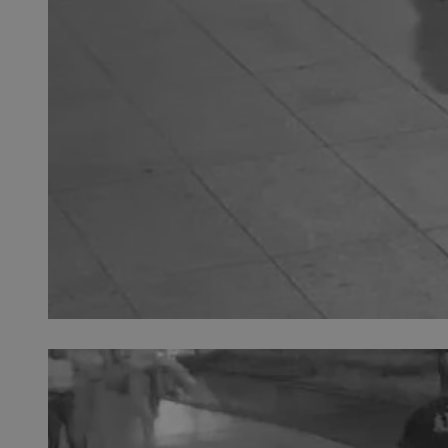
SessID
QeSessID
MvSessID
__cf_bm
VISITOR_PRIVACY_
__cf_bm
CookieScriptConse