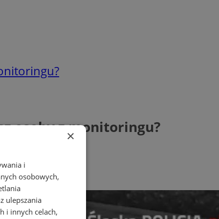
onitoringu?
sz osoby z monitoringu?
×
ywania i
danych osobowych,
etlania
az ulepszania
 i innych celach,