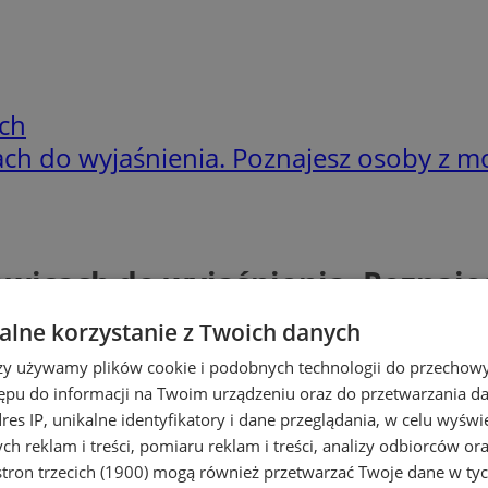
ch
ch do wyjaśnienia. Poznajesz osoby z m
wicach do wyjaśnienia. Poznaje
lne korzystanie z Twoich danych
rzy używamy plików cookie i podobnych technologii do przechow
ępu do informacji na Twoim urządzeniu oraz do przetwarzania 
dres IP, unikalne identyfikatory i dane przeglądania, w celu wyświ
h reklam i treści, pomiaru reklam i treści, analizy odbiorców or
tron trzecich (1900)
mogą również przetwarzać Twoje dane w tych