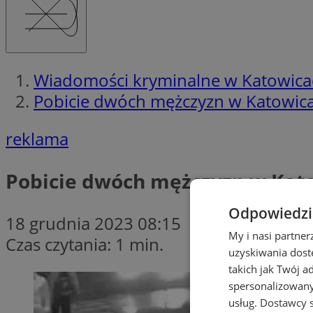
Wiadomości kryminalne w Katowica
Pobicie dwóch mężczyzn w Katowica
reklama
Pobicie dwóch mężczyzn w Kato
Odpowiedzia
18 grudnia 2023 08:15
My i nasi partne
Czas czytania: 1 min.
uzyskiwania dost
takich jak Twój a
spersonalizowanyc
usług.
Dostawcy s