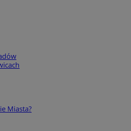
adów
wicach
ie Miasta?