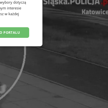
 wybory dotyczą
nym interesie
sz w każdej
DO PORTALU
esklasyfikowane
ane
owanie użytkownika i
j.