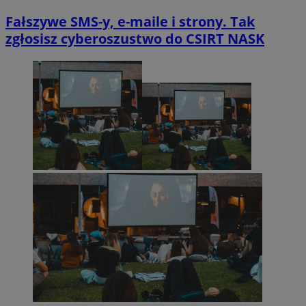
Fałszywe SMS-y, e-maile i strony. Tak
zgłosisz cyberoszustwo do CSIRT NASK