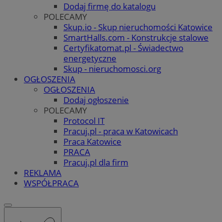
Dodaj firmę do katalogu
POLECAMY
Skup.io - Skup nieruchomości Katowice
SmartHalls.com - Konstrukcje stalowe
Certyfikatomat.pl - Świadectwo
energetyczne
Skup - nieruchomosci.org
OGŁOSZENIA
OGŁOSZENIA
Dodaj ogłoszenie
POLECAMY
Protocol IT
Pracuj.pl - praca w Katowicach
Praca Katowice
PRACA
Pracuj.pl dla firm
REKLAMA
WSPÓŁPRACA