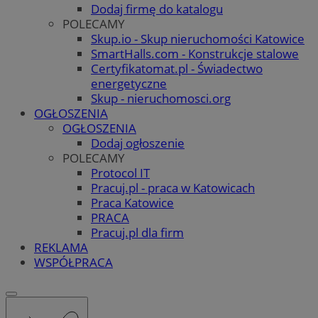
Dodaj firmę do katalogu
POLECAMY
Skup.io - Skup nieruchomości Katowice
SmartHalls.com - Konstrukcje stalowe
Certyfikatomat.pl - Świadectwo
energetyczne
Skup - nieruchomosci.org
OGŁOSZENIA
OGŁOSZENIA
Dodaj ogłoszenie
POLECAMY
Protocol IT
Pracuj.pl - praca w Katowicach
Praca Katowice
PRACA
Pracuj.pl dla firm
REKLAMA
WSPÓŁPRACA