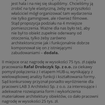
jest hala i na niej się skupiliśmy. Chcieliśmy ją
zrobić na tyle elastyczną, żeby w przyszłości
właściciel mógł organizować tam wydarzenia
nie tylko gamingowe, ale również filmowe.
Stąd propozycja podziału na 4 mniejsze
pomieszczenia. Ważne dla nas było też, aby
nie był to obiekt zupełnie oderwany od
otoczenia, tylko żeby zarówno
architektonicznie jak i funkcjonalnie dobrze
komponował się on z istniejącymi
zabudowaniami –
dodała.
II miejsce oraz nagrodę w wysokości 75 tys. zł zajęła
pracowania
Rafał Drobczyk Sp. z o.o.
za ciekawy
pomysł połączenia z I etapem HUB-u, wynikający z
wielowątkowej analizy funkcji i kształtowania formy.
Sąd konkursowy przyznał ponadto wyróżnienie dla
pracowni LAB 3 Architekci Sp. z o.o. za interesujące i
adekwatne rozwiązania form i wykończenia
materiałowe architektury obiektów, co dało pracowni
nagrodę w wysokości 25 tys. zł.