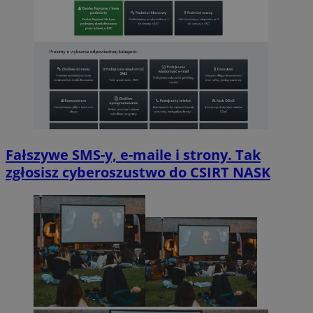
Fałszywe SMS-y, e-maile i strony. Tak
zgłosisz cyberoszustwo do CSIRT NASK