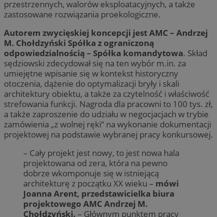
przestrzennych, walorów eksploatacyjnych, a także
zastosowane rozwiązania proekologiczne.
Autorem zwycięskiej koncepcji jest AMC – Andrzej
M. Chołdzyński Spółka z ograniczoną
odpowiedzialnością – Spółka komandytowa
. Skład
sędziowski zdecydował się na ten wybór m.in. za
umiejętne wpisanie się w kontekst historyczny
otoczenia, dążenie do optymalizacji bryły i skali
architektury obiektu, a także za czytelność i właściwość
strefowania funkcji. Nagroda dla pracowni to 100 tys. zł,
a także zaproszenie do udziału w negocjacjach w trybie
zamówienia „z wolnej ręki” na wykonanie dokumentacji
projektowej na podstawie wybranej pracy konkursowej.
– Cały projekt jest nowy, to jest nowa hala
projektowana od zera, która na pewno
dobrze wkomponuje się w istniejącą
architekturę z początku XX wieku –
mówi
Joanna Arent, przedstawicielka biura
projektowego AMC Andrzej M.
Chołdzyński.
– Głównym punktem pracy