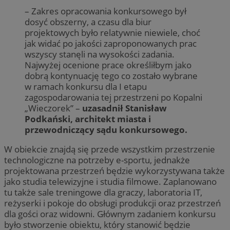
– Zakres opracowania konkursowego był
dosyć obszerny, a czasu dla biur
projektowych było relatywnie niewiele, choć
jak widać po jakości zaproponowanych prac
wszyscy stanęli na wysokości zadania.
Najwyżej ocenione prace określiłbym jako
dobrą kontynuację tego co zostało wybrane
w ramach konkursu dla I etapu
zagospodarowania tej przestrzeni po Kopalni
„Wieczorek” –
uzasadnił Stanisław
Podkański, architekt miasta i
przewodniczący sądu konkursowego.
W obiekcie znajdą się przede wszystkim przestrzenie
technologiczne na potrzeby e-sportu, jednakże
projektowana przestrzeń będzie wykorzystywana także
jako studia telewizyjne i studia filmowe. Zaplanowano
tu także sale treningowe dla graczy, laboratoria IT,
reżyserki i pokoje do obsługi produkcji oraz przestrzeń
dla gości oraz widowni. Głównym zadaniem konkursu
było stworzenie obiektu, który stanowić będzie