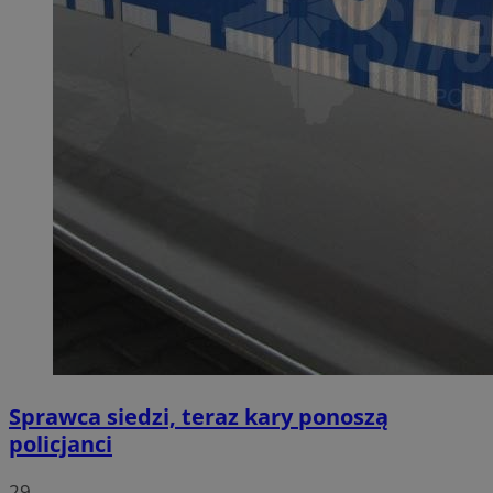
Sprawca siedzi, teraz kary ponoszą
policjanci
29