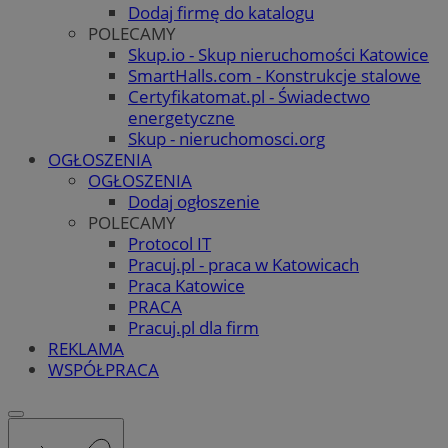
Dodaj firmę do katalogu
POLECAMY
Skup.io - Skup nieruchomości Katowice
SmartHalls.com - Konstrukcje stalowe
Certyfikatomat.pl - Świadectwo
energetyczne
Skup - nieruchomosci.org
OGŁOSZENIA
OGŁOSZENIA
Dodaj ogłoszenie
POLECAMY
Protocol IT
Pracuj.pl - praca w Katowicach
Praca Katowice
PRACA
Pracuj.pl dla firm
REKLAMA
WSPÓŁPRACA