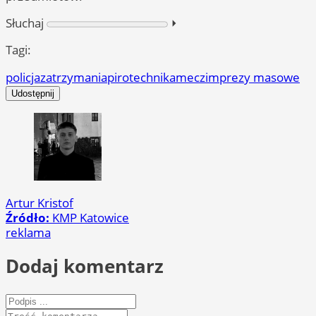
Słuchaj
⏵︎
Tagi:
policja
zatrzymania
pirotechnika
mecz
imprezy masowe
Udostępnij
Artur Kristof
Źródło:
KMP Katowice
reklama
Dodaj komentarz