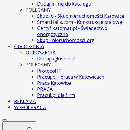
Dodaj firmę do katalogu
POLECAMY
Skup.io - Skup nieruchomości Katowice
SmartHalls.com - Konstrukcje stalowe
Certyfikatomat.pl - Świadectwo
energetyczne
Skup - nieruchomosci.org
OGŁOSZENIA
OGŁOSZENIA
Dodaj ogłoszenie
POLECAMY
Protocol IT
Pracuj.pl - praca w Katowicach
Praca Katowice
PRACA
Pracuj.pl dla firm
REKLAMA
WSPÓŁPRACA