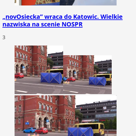
„novOsiecka” wraca do Katowic. Wielkie
nazwiska na scenie NOSPR
3