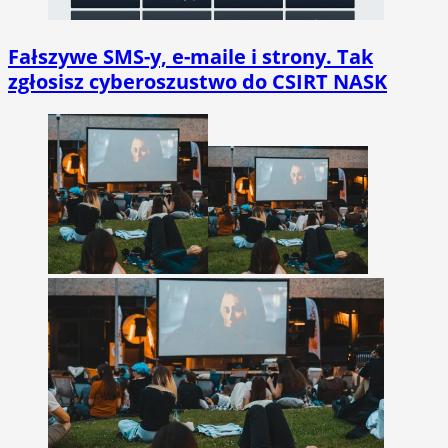
Fałszywe SMS-y, e-maile i strony. Tak
zgłosisz cyberoszustwo do CSIRT NASK