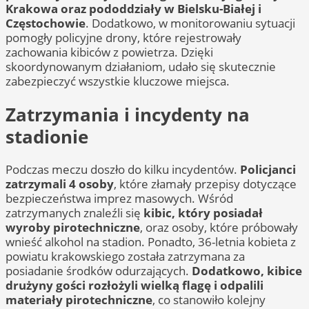
Krakowa oraz pododdziały w Bielsku-Białej i
Częstochowie
. Dodatkowo, w monitorowaniu sytuacji
pomogły policyjne drony, które rejestrowały
zachowania kibiców z powietrza. Dzięki
skoordynowanym działaniom, udało się skutecznie
zabezpieczyć wszystkie kluczowe miejsca.
Zatrzymania i incydenty na
stadionie
Podczas meczu doszło do kilku incydentów.
Policjanci
zatrzymali 4 osoby
, które złamały przepisy dotyczące
bezpieczeństwa imprez masowych. Wśród
zatrzymanych znaleźli się
kibic, który posiadał
wyroby pirotechniczne
, oraz osoby, które próbowały
wnieść alkohol na stadion. Ponadto, 36-letnia kobieta z
powiatu krakowskiego została zatrzymana za
posiadanie środków odurzających.
Dodatkowo, kibice
drużyny gości rozłożyli wielką flagę i odpalili
materiały pirotechniczne
, co stanowiło kolejny