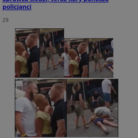
policjanci
29