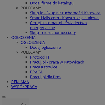
Dodaj firmę do katalogu
POLECAMY
Skup.io - Skup nieruchomości Katowice
SmartHalls.com - Konstrukcje stalowe
Certyfikatomat.pl - Świadectwo
energetyczne
Skup - nieruchomosci.org
OGŁOSZENIA
OGŁOSZENIA
Dodaj ogłoszenie
POLECAMY
Protocol IT
Pracuj.pl - praca w Katowicach
Praca Katowice
PRACA
Pracuj.pl dla firm
REKLAMA
WSPÓŁPRACA