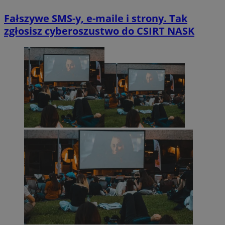
Fałszywe SMS-y, e-maile i strony. Tak
zgłosisz cyberoszustwo do CSIRT NASK