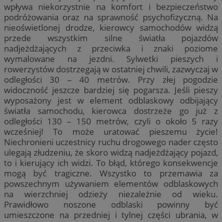
wpływa niekorzystnie na komfort i bezpieczeństwo
podróżowania oraz na sprawność psychofizyczną. Na
nieoświetlonej drodze, kierowcy samochodów widzą
przede wszystkim silne światła pojazdów
nadjeżdżających z przeciwka i znaki poziome
wymalowane na jezdni. Sylwetki pieszych i
rowerzystów dostrzegają w ostatniej chwili, zazwyczaj w
odległości 30 – 40 metrów. Przy złej pogodzie
widoczność jeszcze bardziej się pogarsza. Jeśli pieszy
wyposażony jest w element odblaskowy odbijający
światła samochodu, kierowca dostrzeże go już z
odległości 130 – 150 metrów, czyli o około 5 razy
wcześniej! To może uratować pieszemu życie!
Niechronieni uczestnicy ruchu drogowego nader często
ulegają złudzeniu, że skoro widzą nadjeżdżający pojazd,
to i kierujący ich widzi. To błąd, którego konsekwencje
mogą być tragiczne. Wszystko to przemawia za
powszechnym używaniem elementów odblaskowych
na wierzchniej odzieży niezależnie od wieku.
Prawidłowo noszone odblaski powinny być
umieszczone na przedniej i tylnej części ubrania, w