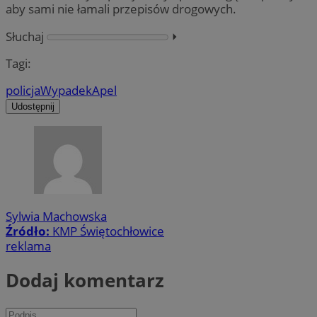
aby sami nie łamali przepisów drogowych.
Słuchaj
⏵︎
Tagi:
policja
Wypadek
Apel
Udostępnij
Sylwia Machowska
Źródło:
KMP Świętochłowice
reklama
Dodaj komentarz