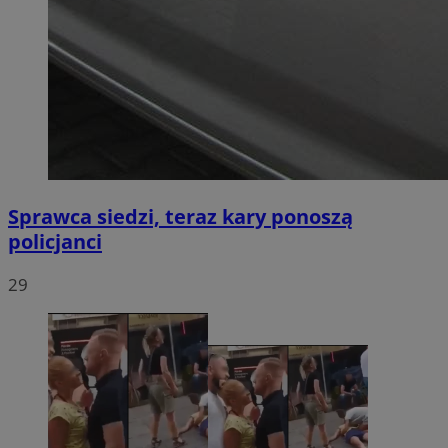
Sprawca siedzi, teraz kary ponoszą
policjanci
29