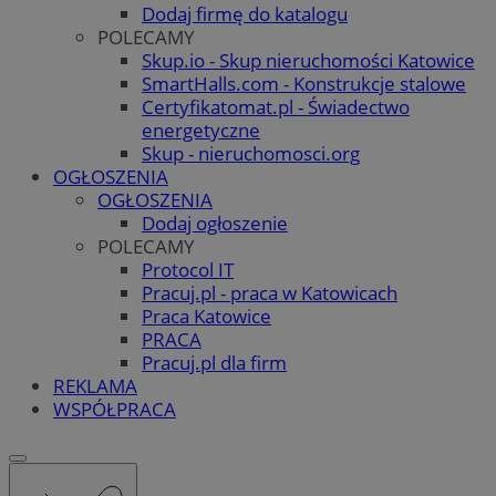
Dodaj firmę do katalogu
POLECAMY
Skup.io - Skup nieruchomości Katowice
SmartHalls.com - Konstrukcje stalowe
Certyfikatomat.pl - Świadectwo
energetyczne
Skup - nieruchomosci.org
OGŁOSZENIA
OGŁOSZENIA
Dodaj ogłoszenie
POLECAMY
Protocol IT
Pracuj.pl - praca w Katowicach
Praca Katowice
PRACA
Pracuj.pl dla firm
REKLAMA
WSPÓŁPRACA