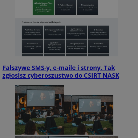
Fałszywe SMS-y, e-maile i strony. Tak
zgłosisz cyberoszustwo do CSIRT NASK