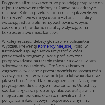
Przypomnieli mieszkańcom, że posiadają przypisane do
rejonu służbowego telefony służbowe oraz adresy e-
mailowe. Kolejno przekazali informację jak zwiększyć
bezpieczeństwo w miejscu zamieszkania i na ulicy-
wskazując istotne elementy zachowania w życiu
codziennym tj. w domu i na ulicy wpływające na
bezpieczeństwo mieszkańców.
W kolejnej części debaty głos zabrała policjantka
Wydziału Prewencji
Komendy Miejskiej
Policji w
Katowicach asp. Agnieszka Krzysztofik, która
przedstawiła programy i akcje profilaktyczne
przeprowadzane na terenie miasta Katowice, w tym
skierowane do seniorów. Omówiła zebranym
zagrożenia związane z przestępczością dotyczącą osób
starszych: oszustw na tzw. policjanta lub wnuczka oraz
jak się chronić przed takimi zagrożeniami. Następnie
przystąpiono do dialogu z mieszkańcami. Uczestnicy
spotkania zgłaszali problemy, jakie zauważają w ich
miejscu zamieszkania oraz rozmawiali o nich z
policjantami dzielnicowymi odpowiedzialnymi za