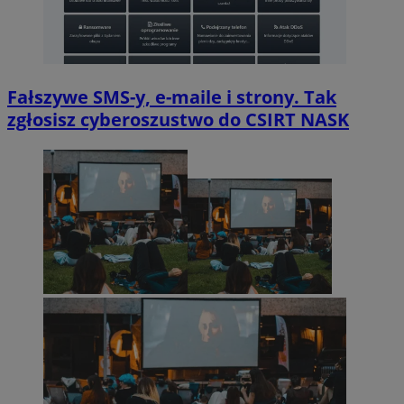
Fałszywe SMS-y, e-maile i strony. Tak
zgłosisz cyberoszustwo do CSIRT NASK