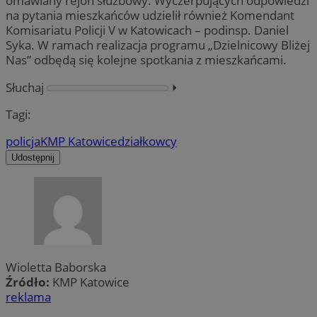
omawiany rejon służbowy. Wyczerpujących odpowiedzi
na pytania mieszkańców udzielił również Komendant
Komisariatu Policji V w Katowicach – podinsp. Daniel
Syka. W ramach realizacja programu „Dzielnicowy Bliżej
Nas” odbędą się kolejne spotkania z mieszkańcami.
Słuchaj
⏵︎
Tagi:
policja
KMP Katowice
działkowcy
Udostępnij
Wioletta Baborska
Źródło:
KMP Katowice
reklama