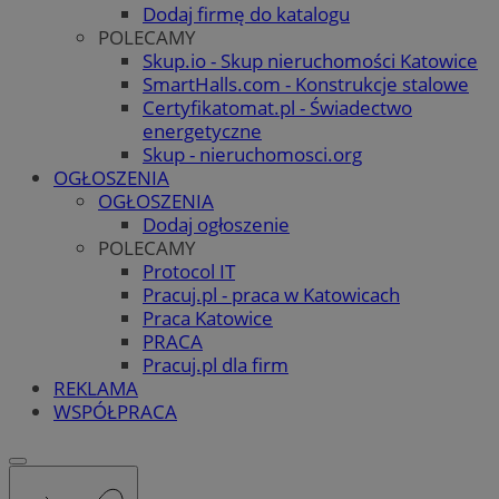
Dodaj firmę do katalogu
POLECAMY
Skup.io - Skup nieruchomości Katowice
SmartHalls.com - Konstrukcje stalowe
Certyfikatomat.pl - Świadectwo
energetyczne
Skup - nieruchomosci.org
OGŁOSZENIA
OGŁOSZENIA
Dodaj ogłoszenie
POLECAMY
Protocol IT
Pracuj.pl - praca w Katowicach
Praca Katowice
PRACA
Pracuj.pl dla firm
REKLAMA
WSPÓŁPRACA