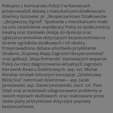
Policjanci z Komisariatu Policji V w Katowicach
przeprowadzili debatę z mieszkańcami-działkowcami
dzielnicy Giszowiec pt. „Bezpieczeństwo Działkowców
-,,Bezpieczny Ogród”. Spotkanie z mieszkańcami miało
na celu zacieśnienie współpracy Policji ze społecznością
lokalną oraz stanowiło okazję do dyskusji oraz
zgłaszania wniosków dotyczących bezpieczeństwa na
terenie ogródków działkowych i ich okolicy.
Przeprowadzona debata umożliwiła przybliżenie
działania ,,Krajowej Mapy Zagrożeń Bezpieczeństwa”
oraz aplikacji ,,Moja Komenda” stanowiących wsparcie
Policji na rzecz diagnozowania aktualnych zagrożeń.
Kierownik Rewiru Dzielnicowych- asp. szt. Michał
Weishar omówił zebranym koncepcje „Dzielnicowy
Bliżej Nas” natomiast dzielnicowi – asp. Jacek
Jaroszewski, asp. Daniel Janiszewski, sierż. szt. Piotr
Szlęk oraz przedstawili zdiagnozowane problemy w
swoich rejonach służbowych, oraz realizowane przez
siebie plany priorytetowe dotyczące poprawy
bezpieczeństwa.