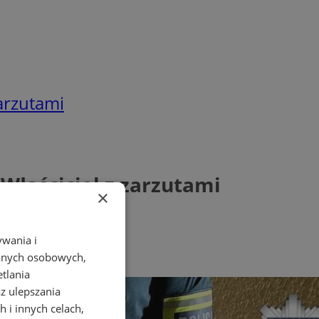
zarzutami
 Właściciel z zarzutami
×
ywania i
danych osobowych,
etlania
az ulepszania
 i innych celach,