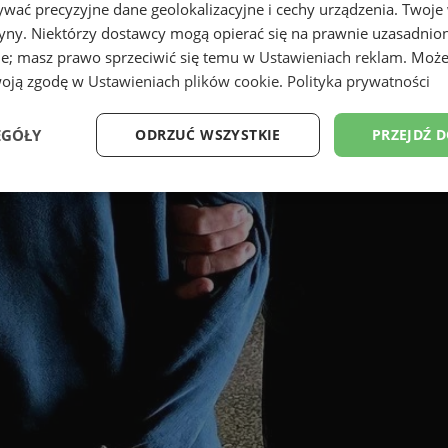
wać precyzyjne dane geolokalizacyjne i cechy urządzenia. Twoje
tryny. Niektórzy dostawcy mogą opierać się na prawnie uzasadnio
ie; masz prawo sprzeciwić się temu w
Ustawieniach reklam
. Może
woją zgodę w
Ustawieniach plików cookie
.
Polityka prywatności
EGÓŁY
ODRZUĆ WSZYSTKIE
PRZEJDŹ 
Wydajność
Targetowanie
Funkcjonalność
Ni
ezbędne
Wydajność
Targetowanie
Funkcjonalność
Niesklasyfikow
ie umożliwiają korzystanie z podstawowych funkcji strony internetowej, takich jak log
Bez niezbędnych plików cookie nie można prawidłowo korzystać ze strony internetowe
Provider
/
Okres
Opis
Domena
przechowywania