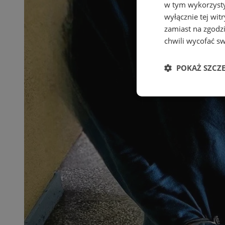
w tym wykorzysty
wyłącznie tej wi
zamiast na zgodz
chwili wycofać s
POKAŻ SZCZ
Niezbędne
Ni
Niezbędne pliki cook
zarządzanie kontem. 
Nazwa