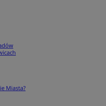
adów
wicach
ie Miasta?