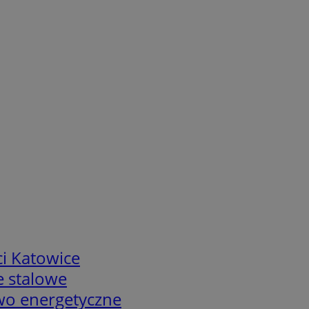
i Katowice
e stalowe
two energetyczne