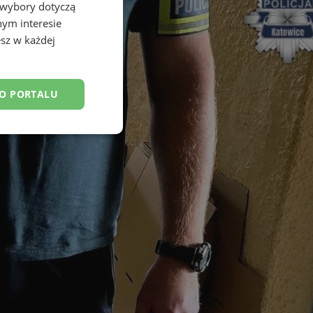
 wybory dotyczą
nym interesie
sz w każdej
DO PORTALU
esklasyfikowane
ane
owanie użytkownika i
j.