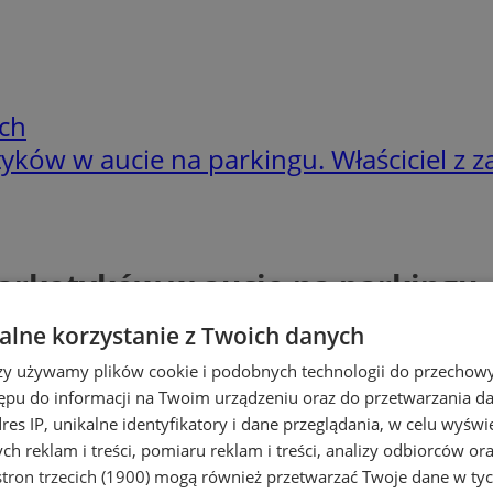
ch
otyków w aucie na parkingu. Właściciel z 
 narkotyków w aucie na parkingu.
lne korzystanie z Twoich danych
rzy używamy plików cookie i podobnych technologii do przechow
ępu do informacji na Twoim urządzeniu oraz do przetwarzania 
dres IP, unikalne identyfikatory i dane przeglądania, w celu wyświ
h reklam i treści, pomiaru reklam i treści, analizy odbiorców or
tron trzecich (1900)
mogą również przetwarzać Twoje dane w tych