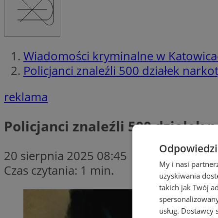
Wiadomości kryminalne w Katowica
Policjanci znaleźli 500 działek nark
reklama
Policjanci znaleźli 500 działek
Odpowiedzia
20 sierpnia 2025 08:45
My i nasi partne
Czas czytania: 1 min.
uzyskiwania dost
takich jak Twój a
spersonalizowanyc
usług.
Dostawcy s