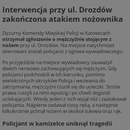
Interwencja przy ul. Drozdów
zakończona atakiem nożownika
Dyżurny Komendy Miejskiej Policji w Katowicach
otrzymał zgłoszenie o mężczyźnie stojącym z
nożem
przy ul. Drozdów. Na miejsce natychmiast
skierowani zostali policjanci z ogniwa wywiadowczego.
Po przyjeździe na miejsce wywiadowcy zauważyli
dwóch nerwowo zachowujących się mężczyzn. Gdy
policjanci podchodzili w ich kierunku, pomimo
wielokrotnych okrzyków Policja i wezwania do
zatrzymania, mężczyźni rzucili się do ucieczki. Stróże
prawa ruszyli za nimi wpościg i po chwili dogonili
uciekających. Wtedy jeden z nich wyjął nóż i zaatakował
policjanta. Najpierw zadawał ciosy ręką, a następnie
kilkukrotnie pchnął nożem w okolice tułowia oraz rąk.
Policjant w kamizelce uniknął tragedii