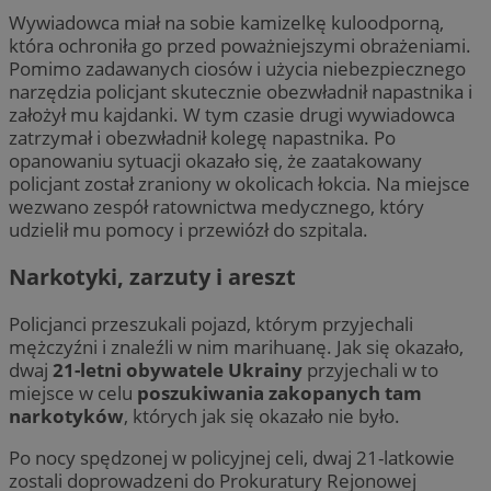
Wywiadowca miał na sobie kamizelkę kuloodporną,
która ochroniła go przed poważniejszymi obrażeniami.
Pomimo zadawanych ciosów i użycia niebezpiecznego
narzędzia policjant skutecznie obezwładnił napastnika i
założył mu kajdanki. W tym czasie drugi wywiadowca
zatrzymał i obezwładnił kolegę napastnika. Po
opanowaniu sytuacji okazało się, że zaatakowany
policjant został zraniony w okolicach łokcia. Na miejsce
wezwano zespół ratownictwa medycznego, który
udzielił mu pomocy i przewiózł do szpitala.
Narkotyki, zarzuty i areszt
Policjanci przeszukali pojazd, którym przyjechali
mężczyźni i znaleźli w nim marihuanę. Jak się okazało,
dwaj
21-letni obywatele Ukrainy
przyjechali w to
miejsce w celu
poszukiwania zakopanych tam
narkotyków
, których jak się okazało nie było.
Po nocy spędzonej w policyjnej celi, dwaj 21-latkowie
zostali doprowadzeni do Prokuratury Rejonowej