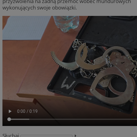
przyzwolenia na żadną przemoc wobec mundurowych
wykonujących swoje obowiązki.
Słuchaj
⏵︎