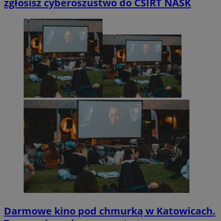
zgłosisz cyberoszustwo do CSIRT NASK
Darmowe kino pod chmurką w Katowicach.