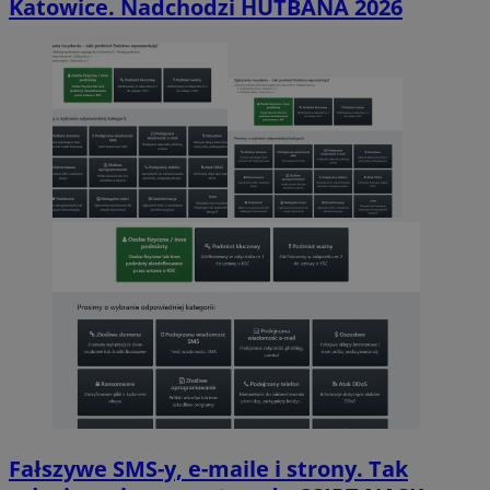
Katowice. Nadchodzi HUTBANA 2026
Fałszywe SMS-y, e-maile i strony. Tak