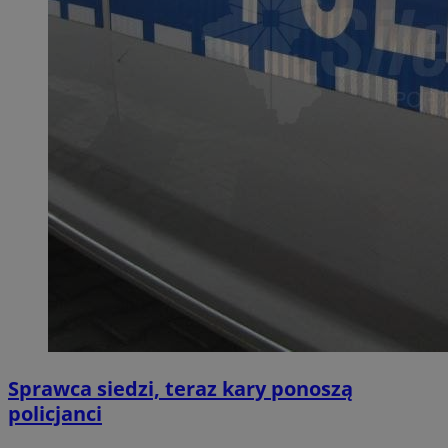
Sprawca siedzi, teraz kary ponoszą
policjanci