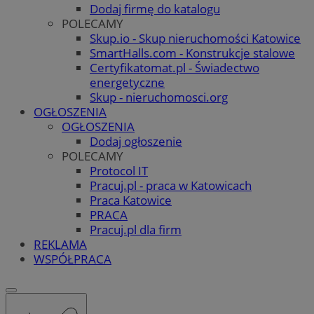
Dodaj firmę do katalogu
POLECAMY
Skup.io - Skup nieruchomości Katowice
SmartHalls.com - Konstrukcje stalowe
Certyfikatomat.pl - Świadectwo
energetyczne
Skup - nieruchomosci.org
OGŁOSZENIA
OGŁOSZENIA
Dodaj ogłoszenie
POLECAMY
Protocol IT
Pracuj.pl - praca w Katowicach
Praca Katowice
PRACA
Pracuj.pl dla firm
REKLAMA
WSPÓŁPRACA