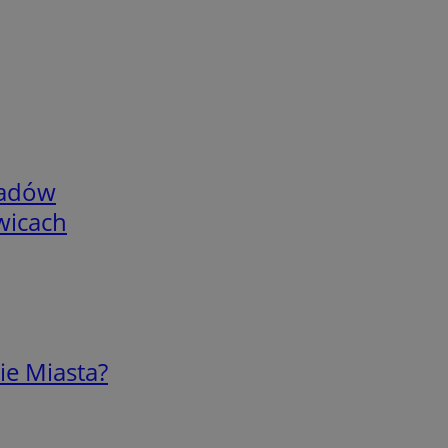
adów
wicach
ie Miasta?