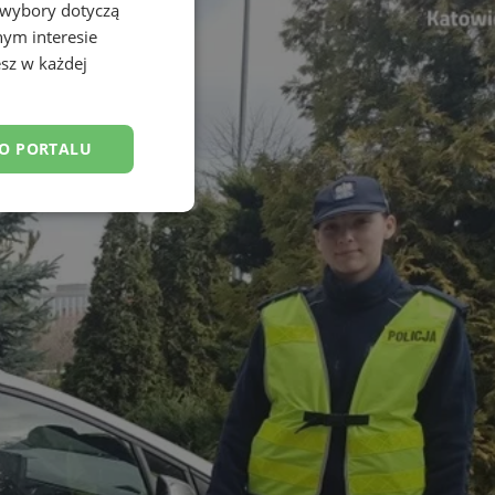
 wybory dotyczą
nym interesie
sz w każdej
DO PORTALU
esklasyfikowane
ane
owanie użytkownika i
j.