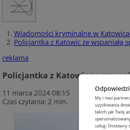
Wiadomości kryminalne w Katowica
Policjantka z Katowic ze wspaniałą 
reklama
Policjantka z Katowic ze wspan
Odpowiedzia
11 marca 2024 08:15
My i nasi partne
Czas czytania: 2 min.
uzyskiwania dost
takich jak Twój a
spersonalizowanyc
usług.
Dostawcy s