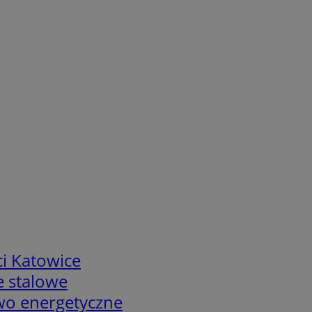
i Katowice
e stalowe
two energetyczne