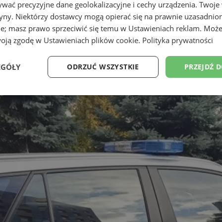
wać precyzyjne dane geolokalizacyjne i cechy urządzenia. Twoje
tryny. Niektórzy dostawcy mogą opierać się na prawnie uzasadnio
ie; masz prawo sprzeciwić się temu w
Ustawieniach reklam
. Może
woją zgodę w
Ustawieniach plików cookie
.
Polityka prywatności
EGÓŁY
ODRZUĆ WSZYSTKIE
PRZEJDŹ 
Wydajność
Targetowanie
Funkcjonalność
Ni
ezbędne
Wydajność
Targetowanie
Funkcjonalność
Niesklasyfikow
ie umożliwiają korzystanie z podstawowych funkcji strony internetowej, takich jak log
Bez niezbędnych plików cookie nie można prawidłowo korzystać ze strony internetowe
Provider
/
Okres
Opis
Domena
przechowywania