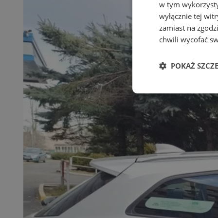
w tym wykorzysty
wyłącznie tej wi
zamiast na zgodz
chwili wycofać s
POKAŻ SZCZ
Niezbędne
Ni
Niezbędne pliki cook
zarządzanie kontem. 
Nazwa