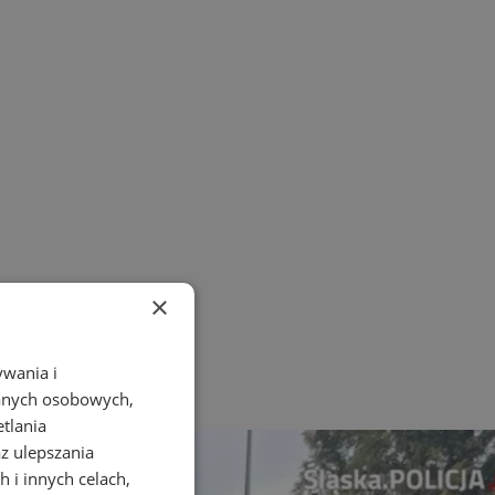
×
ywania i
danych osobowych,
etlania
az ulepszania
 i innych celach,