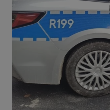
SessID
QeSessID
MvSessID
__cf_bm
VISITOR_PRIVACY_
__cf_bm
CookieScriptConse