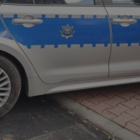
mojekatowice.pl
1 rok
Ten plik cookie przechowuje identy
mojekatowice.pl
1 rok
Ten plik cookie przechowuje identy
mojekatowice.pl
1 rok
Ten plik cookie przechowuje identy
29 minut 56
Ten plik cookie służy do rozróżnia
Cloudflare Inc.
sekund
Jest to korzystne dla strony inte
.temu.com
umożliwia tworzenie ważnych rap
korzystania z jej witryny interneto
METADATA
5 miesięcy 4
Ten plik cookie przechowuje info
YouTube
tygodnie
użytkownika oraz jego preferencj
.youtube.com
prywatności podczas korzystania z
wybory dotyczące polityki prywat
zgody, zapewniając ich przestrzeg
wizytach. Dzięki temu użytkowni
konfigurować swoich preferencji,
i zgodność z regulacjami ochrony
29 minut 53
Ten plik cookie służy do rozróżnia
Cloudflare Inc.
Google Privacy Policy
sekundy
Jest to korzystne dla strony inte
.twitter.com
umożliwia tworzenie ważnych rap
korzystania z jej witryny interneto
nt
4 tygodnie 2 dni
Ten plik cookie jest używany prze
CookieScript
Script.com do zapamiętywania pre
mojekatowice.pl
dotyczących zgody użytkownika na 
to konieczne, aby baner cookie C
działał poprawnie.