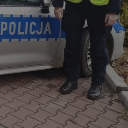
fikator sesji.
fikator sesji.
fikator sesji.
nia ludzi i botów.
rnetowej, ponieważ
ortów na temat
wej.
rmacje o zgodzie
ach dotyczących
 witryny. Rejestruje
ności i ustawień
anie w kolejnych
k nie musi ponownie
 co zwiększa wygodę
 danych.
nia ludzi i botów.
rnetowej, ponieważ
ortów na temat
wej.
z usługę Cookie-
ferencji
pliki cookie. Jest
ookie-Script.com