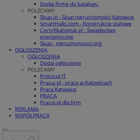
Dodaj firmę do katalogu
POLECAMY
Skup.io - Skup nieruchomości Katowice
SmartHalls.com - Konstrukcje stalowe
Certyfikatomat.pl - Świadectwo
energetyczne
Skup - nieruchomosci.org
OGŁOSZENIA
OGŁOSZENIA
Dodaj ogłoszenie
POLECAMY
Protocol IT
Pracuj.pl - praca w Katowicach
Praca Katowice
PRACA
Pracuj.pl dla firm
REKLAMA
WSPÓŁPRACA