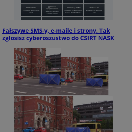
Fałszywe SMS-y, e-maile i strony. Tak
zgłosisz cyberoszustwo do CSIRT NASK