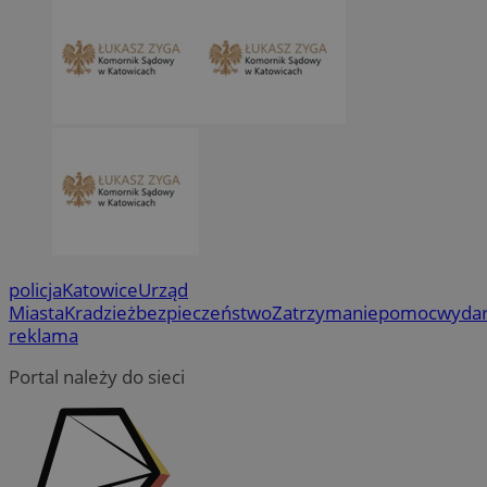
policja
Katowice
Urząd
Miasta
Kradzież
bezpieczeństwo
Zatrzymanie
pomoc
wydar
reklama
Portal należy do sieci