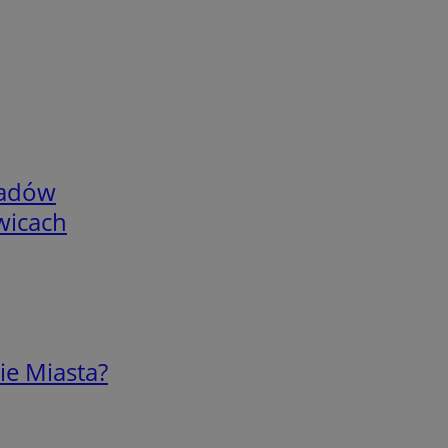
adów
wicach
ie Miasta?