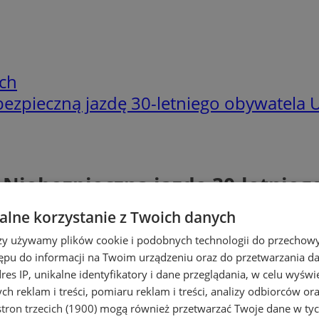
ch
ezpieczną jazdę 30-letniego obywatela Uk
 Niebezpieczną jazdę 30-letnieg
lne korzystanie z Twoich danych
rzy używamy plików cookie i podobnych technologii do przechow
ępu do informacji na Twoim urządzeniu oraz do przetwarzania 
dres IP, unikalne identyfikatory i dane przeglądania, w celu wyświ
h reklam i treści, pomiaru reklam i treści, analizy odbiorców or
tron trzecich (1900)
mogą również przetwarzać Twoje dane w tych