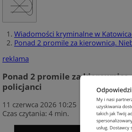
Wiadomości kryminalne w Katowica
Ponad 2 promile za kierownicą. Nieb
reklama
Ponad 2 promile za kierownicą.
policjanci
Odpowiedzia
My i nasi partne
11 czerwca 2026 10:25
uzyskiwania dost
Czas czytania: 4 min.
takich jak Twój a
spersonalizowanyc
usług.
Dostawcy s