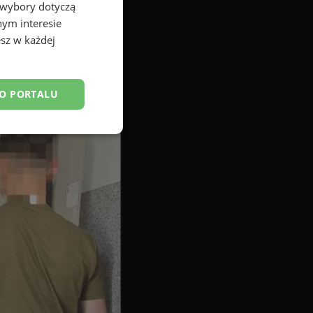
 wybory dotyczą
nym interesie
sz w każdej
DO PORTALU
esklasyfikowane
ane
owanie użytkownika i
j.