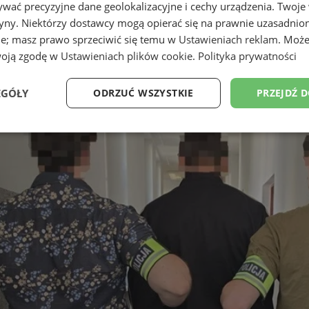
wać precyzyjne dane geolokalizacyjne i cechy urządzenia. Twoje
tryny. Niektórzy dostawcy mogą opierać się na prawnie uzasadnio
ie; masz prawo sprzeciwić się temu w
Ustawieniach reklam
. Może
woją zgodę w
Ustawieniach plików cookie
.
Polityka prywatności
EGÓŁY
ODRZUĆ WSZYSTKIE
PRZEJDŹ 
Wydajność
Targetowanie
Funkcjonalność
Ni
ezbędne
Wydajność
Targetowanie
Funkcjonalność
Niesklasyfikow
ie umożliwiają korzystanie z podstawowych funkcji strony internetowej, takich jak log
Bez niezbędnych plików cookie nie można prawidłowo korzystać ze strony internetowe
Provider
/
Okres
Opis
Domena
przechowywania