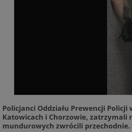
SessID
QeSessID
MvSessID
__cf_bm
VISITOR_PRIVACY_
__cf_bm
Policjanci Oddziału Prewencji Polic
CookieScriptConse
Katowicach i Chorzowie, zatrzymali 
mundurowych zwrócili przechodnie. 