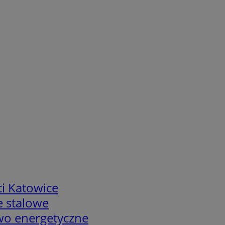
i Katowice
e stalowe
two energetyczne