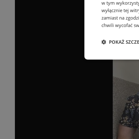
w tym wykorzysty
wyłącznie tej wi
zamiast na zgodz
chwili wycofać s
POKAŻ SZCZ
Niezbędne
Ni
Niezbędne pliki cook
zarządzanie kontem. 
Nazwa