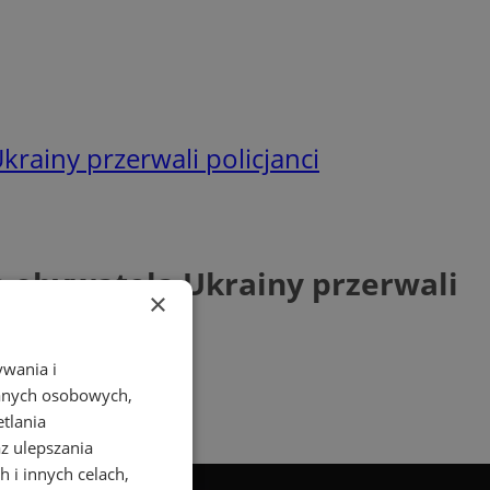
rainy przerwali policjanci
o obywatela Ukrainy przerwali
×
ywania i
danych osobowych,
etlania
az ulepszania
 i innych celach,